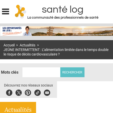
santé log
La communauté des professionnels de santé
Jump to navigation
MON COMPTE
ABONNEMENT
Accueil
>
Actualités
>
S'ABONNER À LA REVUE SOIN À DOMICILE
JEÛNE INTERMITTENT : L’alimentation limitée dans le temps double
le risque de décès cardiovasculaire ?
ACTUS
DOSSIERS
Mots clés
RÉSEAUX
Découvrez nos réseaux sociaux
E-REVUE SAD
Facebook
Twitter
Pinterest
Tiktok
Youbute
THÉMA
L'APP
Actualités