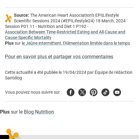
Source:
The American Heart Association’s EPI|Lifestyle
Scientific Sessions 2024 (#EPILifestyle24) 18 March, 2024
Session P01.11 - Nutrition and Diet 1 P192 -
Association Between Time-Restricted Eating and All-Cause and
Cause-Specific Mortality
Plus
sur
le Jeûne intermittent
,
l’Alimentation limitée dans le temps
Pour en savoir plus et partager vos commentaires
Cette actualité a été publiée le
19/04/2024
par
Équipe de rédaction
Santélog
Facebook
Twitter
Pinterest
Tiktok
Youtube
Vous pouvez nous suivre sur :
Plus
sur le
Blog Nutrition