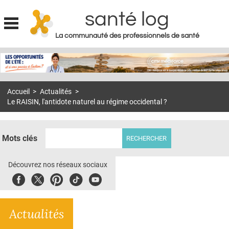
santé log
La communauté des professionnels de santé
Jump to navigation
MON COMPTE
ABONNEMENT
Accueil
>
Actualités
>
S'ABONNER À LA REVUE SOIN À DOMICILE
Le RAISIN, l'antidote naturel au régime occidental ?
ACTUS
DOSSIERS
Mots clés
RÉSEAUX
Découvrez nos réseaux sociaux
E-REVUE SAD
Facebook
Twitter
Pinterest
Tiktok
Youbute
THÉMA
Actualités
L'APP