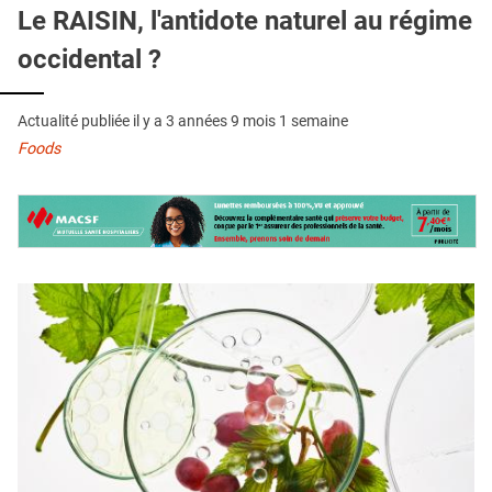
QUI SOMMES-NOUS ?
Le RAISIN, l'antidote naturel au régime
occidental ?
PUBLICITÉ
CONDITIONS GÉNÉRALES
Actualité publiée il y a
3 années 9 mois 1 semaine
CONTACT
Foods
CRÉDITS