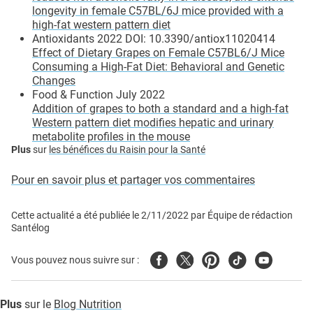
longevity in female C57BL/6J mice provided with a
high-fat western pattern diet
Antioxidants 2022 DOI: 10.3390/antiox11020414
Effect of Dietary Grapes on Female C57BL6/J Mice
Consuming a High-Fat Diet: Behavioral and Genetic
Changes
Food & Function July 2022
Addition of grapes to both a standard and a high-fat
Western pattern diet modifies hepatic and urinary
metabolite profiles in the mouse
Plus
sur
les bénéfices du Raisin pour la Santé
Pour en savoir plus et partager vos commentaires
Cette actualité a été publiée le
2/11/2022
par
Équipe de rédaction
Santélog
Facebook
Twitter
Pinterest
Tiktok
Youtube
Vous pouvez nous suivre sur :
Plus
sur le
Blog Nutrition