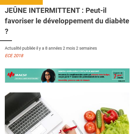
QUI SOMMES-NOUS ?
JEÛNE INTERMITTENT : Peut-il
PUBLICITÉ
favoriser le développement du diabète
CONDITIONS GÉNÉRALES
?
CONTACT
Actualité publiée il y a
8 années 2 mois 2 semaines
CRÉDITS
ECE 2018