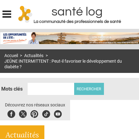
santé log
La communauté des professionnels de santé
Jump to navigation
MON COMPTE
ABONNEMENT
Accueil
>
Actualités
>
S'ABONNER À LA REVUE SOIN À DOMICILE
JEÛNE INTERMITTENT : Peut-il favoriser le développement du
diabète ?
ACTUS
DOSSIERS
Mots clés
RÉSEAUX
Découvrez nos réseaux sociaux
E-REVUE SAD
Facebook
Twitter
Pinterest
Tiktok
Youbute
THÉMA
L'APP
Actualités