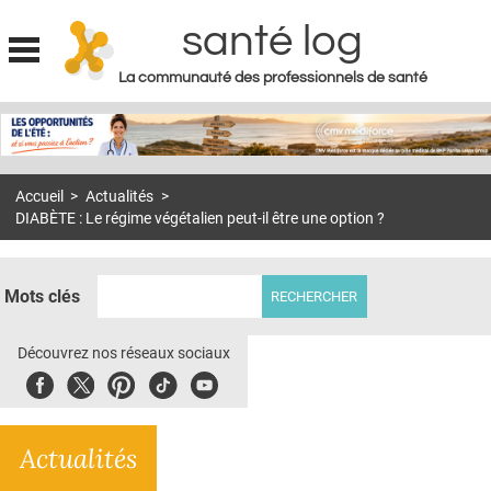
santé log
La communauté des professionnels de santé
Jump to navigation
MON COMPTE
ABONNEMENT
Accueil
>
Actualités
>
S'ABONNER À LA REVUE SOIN À DOMICILE
DIABÈTE : Le régime végétalien peut-il être une option ?
ACTUS
DOSSIERS
Mots clés
RÉSEAUX
Découvrez nos réseaux sociaux
E-REVUE SAD
Facebook
Twitter
Pinterest
Tiktok
Youbute
THÉMA
Actualités
L'APP