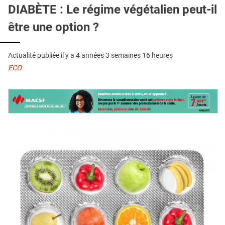
QUI SOMMES-NOUS ?
DIABÈTE : Le régime végétalien peut-il
être une option ?
PUBLICITÉ
CONDITIONS GÉNÉRALES
Actualité publiée il y a
4 années 3 semaines 16 heures
CONTACT
ECO
CRÉDITS