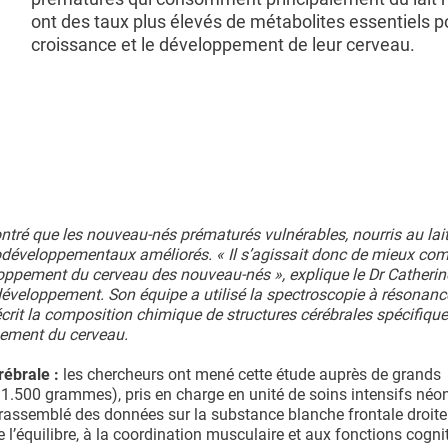
ont des taux plus élevés de métabolites essentiels p
croissance et le développement de leur cerveau.
ré que les nouveau-nés prématurés vulnérables, nourris au lait
rodéveloppementaux améliorés. « Il s’agissait donc de mieux co
eloppement du cerveau des nouveau-nés », explique le Dr Catherin
développement. Son équipe a utilisé la spectroscopie à résonanc
rit la composition chimique de structures cérébrales spécifique
pement du cerveau.
rébrale :
les chercheurs ont mené cette étude auprès de grands
(<1.500 grammes), pris en charge en unité de soins intensifs néo
 rassemblé des données sur la substance blanche frontale droite 
 l’équilibre, à la coordination musculaire et aux fonctions cogni