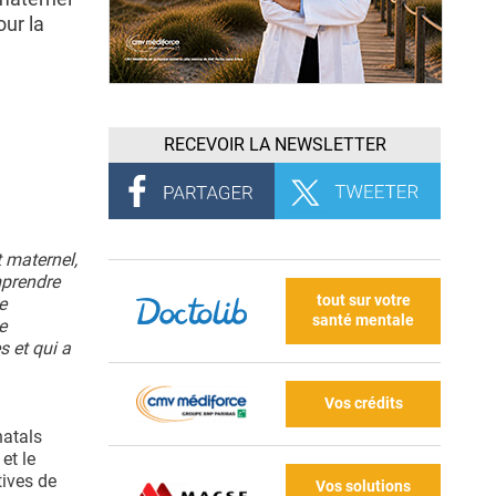
our la
RECEVOIR LA NEWSLETTER
 maternel,
mprendre
tout sur votre
e
santé mentale
e
s et qui a
Vos crédits
natals
et le
tives de
Vos solutions