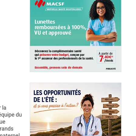
 la
équipe du
que
grands
maternel