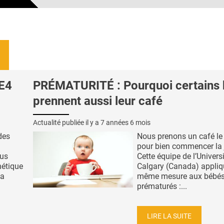
OE4
PRÉMATURITÉ : Pourquoi certains
prennent aussi leur café
Actualité publiée il y a
7 années 6 mois
des
Nous prenons un café le
pour bien commencer la 
lus
Cette équipe de l’Univers
nétique
Calgary (Canada) appliq
la
même mesure aux bébé
prématurés :...
LIRE LA SUITE