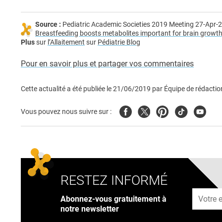
Source :
Pediatric Academic Societies 2019 Meeting 27-Apr-
Breastfeeding boosts metabolites important for brain growt
Plus
sur
l’Allaitement
sur
Pédiatrie Blog
Pour en savoir plus et partager vos commentaires
Cette actualité a été publiée le
21/06/2019
par
Équipe de rédactio
Facebook
Twitter
Pinterest
Tiktok
Youtub
Vous pouvez nous suivre sur :
RESTEZ INFORMÉ
Adresse
Abonnez-vous gratuitement à
notre newsletter