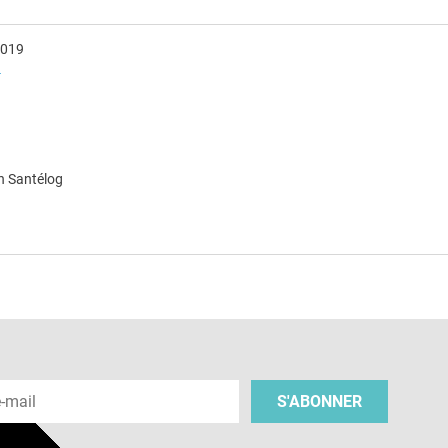
2019
h
n Santélog
e
 e-mail
S'ABONNER