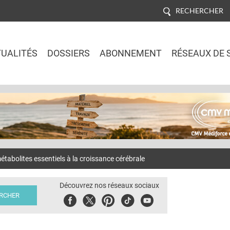
RECHERCHER
UALITÉS
DOSSIERS
ABONNEMENT
RÉSEAUX DE 
Jump to navigation
bolites essentiels à la croissance cérébrale
Découvrez nos réseaux sociaux
Facebook
Twitter
Pinterest
Tiktok
Youbute