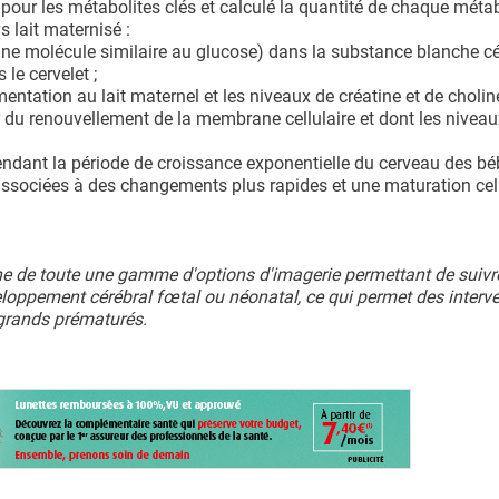
pour les métabolites clés et calculé la quantité de chaque métab
s lait maternisé :
(une molécule similaire au glucose) dans la substance blanche cé
le cervelet ;
ntation au lait maternel et les niveaux de créatine et de cholin
r du renouvellement de la membrane cellulaire et dont les niveau
ndant la période de croissance exponentielle du cerveau des bé
associées à des changements plus rapides et une maturation cell
riche de toute une gamme d'options d'imagerie permettant de suivr
loppement cérébral fœtal ou néonatal, ce qui permet des interv
 grands prématurés.