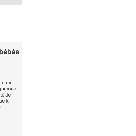
 bébés
 matin
journée.
ité de
ue la
s