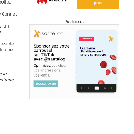
olite.
pros
rébrale ;
Publicités :
e, un
x
bés, de
ulaire
e la
entions