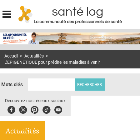
santé log
La communauté des professionnels de santé
Jump to navigation
MON COMPTE
ABONNEMENT
Accueil
>
Actualités
>
S'ABONNER À LA REVUE SOIN À DOMICILE
L’ÉPIGÉNÉTIQUE pour prédire les maladies à venir
ACTUS
DOSSIERS
Mots clés
RÉSEAUX
Découvrez nos réseaux sociaux
E-REVUE SAD
Facebook
Twitter
Pinterest
Tiktok
Youbute
THÉMA
Actualités
L'APP