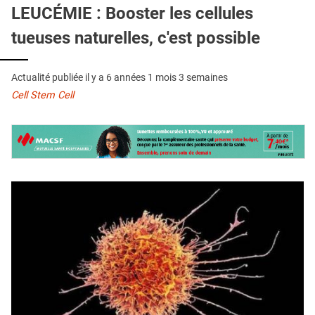
QUI SOMMES-NOUS ?
LEUCÉMIE : Booster les cellules
tueuses naturelles, c'est possible
PUBLICITÉ
CONDITIONS GÉNÉRALES
Actualité publiée il y a
6 années 1 mois 3 semaines
CONTACT
Cell Stem Cell
CRÉDITS