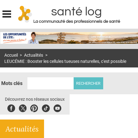
santé log
La communauté des professionnels de santé
Jump to navigation
MON COMPTE
ABONNEMENT
Accueil
>
Actualités
>
S'ABONNER À LA REVUE SOIN À DOMICILE
LEUCÉMIE : Booster les cellules tueuses naturelles, c'est possible
ACTUS
DOSSIERS
Mots clés
RÉSEAUX
Découvrez nos réseaux sociaux
E-REVUE SAD
Facebook
Twitter
Pinterest
Tiktok
Youbute
THÉMA
Actualités
L'APP