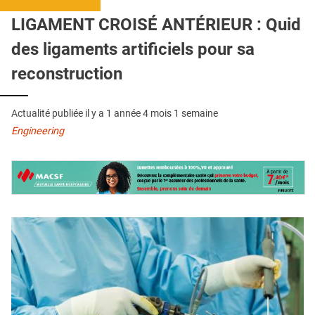
QUI SOMMES-NOUS ?
LIGAMENT CROISÉ ANTÉRIEUR : Quid
PUBLICITÉ
des ligaments artificiels pour sa
CONDITIONS GÉNÉRALES
reconstruction
CONTACT
Actualité publiée il y a
1 année 4 mois 1 semaine
CRÉDITS
Engineering