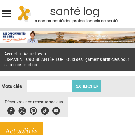
santé log
La communauté des professionnels de santé
Jump to navigation
MON COMPTE
ABONNEMENT
Accueil
>
Actualités
>
S'ABONNER À LA REVUE SOIN À DOMICILE
LIGAMENT CROISÉ ANTÉRIEUR : Quid des ligaments artificiels pour
sa reconstruction
ACTUS
DOSSIERS
Mots clés
RÉSEAUX
Découvrez nos réseaux sociaux
E-REVUE SAD
Facebook
Twitter
Pinterest
Tiktok
Youbute
THÉMA
L'APP
Actualités