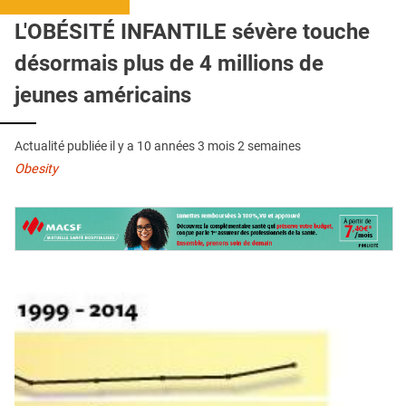
QUI SOMMES-NOUS ?
L'OBÉSITÉ INFANTILE sévère touche
PUBLICITÉ
désormais plus de 4 millions de
CONDITIONS GÉNÉRALES
jeunes américains
CONTACT
Actualité publiée il y a
10 années 3 mois 2 semaines
CRÉDITS
Obesity