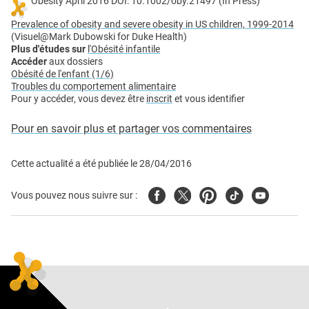
Obesity April 2016 DOI: 10.1002/oby.21497 (In Press)
Prevalence of obesity and severe obesity in US children, 1999-2014
(Visuel@Mark Dubowski for Duke Health)
Plus d'études sur
l'Obésité infantile
Ac
céder
aux dossiers
Obésité de l'enfant (1/6)
Troubles du comportement alimentaire
Pour y accéder, vous devez être
inscrit
et vous identifier
Pour en savoir plus et partager vos commentaires
Cette actualité a été publiée le
28/04/2016
Facebook
Twitter
Pinterest
Tiktok
Youtube
Vous pouvez nous suivre sur :