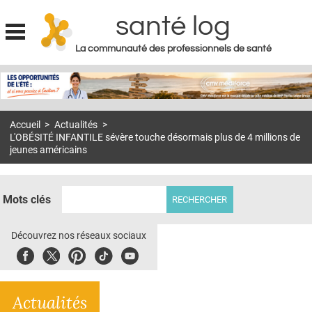
santé log
La communauté des professionnels de santé
Jump to navigation
MON COMPTE
ABONNEMENT
Accueil
>
Actualités
>
S'ABONNER À LA REVUE SOIN À DOMICILE
L'OBÉSITÉ INFANTILE sévère touche désormais plus de 4 millions de
jeunes américains
ACTUS
DOSSIERS
Mots clés
RÉSEAUX
Découvrez nos réseaux sociaux
E-REVUE SAD
Facebook
Twitter
Pinterest
Tiktok
Youbute
THÉMA
L'APP
Actualités