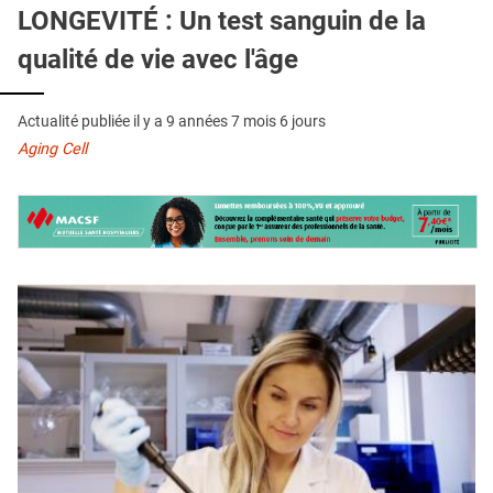
QUI SOMMES-NOUS ?
LONGEVITÉ : Un test sanguin de la
qualité de vie avec l'âge
PUBLICITÉ
CONDITIONS GÉNÉRALES
Actualité publiée il y a
9 années 7 mois 6 jours
CONTACT
Aging Cell
CRÉDITS