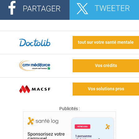
tout sur votre santé mentale
Vos crédits
Vos solutions pros
Publicités :