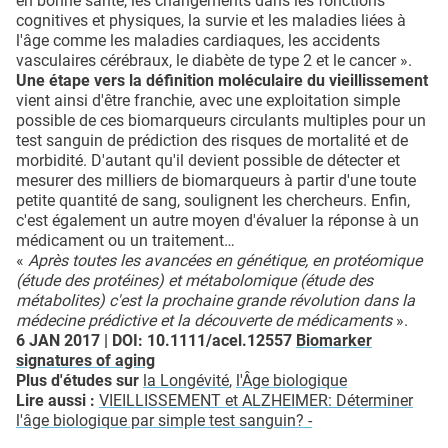
en bonne santé, les changements dans les fonctions
cognitives et physiques, la survie et les maladies liées à
l'âge comme les maladies cardiaques, les accidents
vasculaires cérébraux, le diabète de type 2 et le cancer ».
Une étape vers la définition moléculaire du vieillissement
vient ainsi d'être franchie, avec une exploitation simple
possible de ces biomarqueurs circulants multiples pour un
test sanguin de prédiction des risques de mortalité et de
morbidité. D'autant qu'il devient possible de détecter et
mesurer des milliers de biomarqueurs à partir d'une toute
petite quantité de sang, soulignent les chercheurs. Enfin,
c'est également un autre moyen d'évaluer la réponse à un
médicament ou un traitement…
«
Après toutes les avancées en génétique, en protéomique
(étude des protéines) et métabolomique (étude des
métabolites) c'est la prochaine grande révolution dans la
médecine prédictive et la découverte de médicaments
».
6 JAN 2017 | DOI: 10.1111/acel.12557
Biomarker
signatures of aging
Plus d'études sur
la Longévité
,
l'Âge biologique
Lire aussi :
VIEILLISSEMENT et ALZHEIMER: Déterminer
l'âge biologique par simple test sanguin?
-