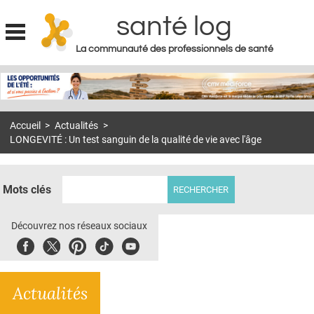
santé log
La communauté des professionnels de santé
Jump to navigation
MON COMPTE
ABONNEMENT
Accueil
>
Actualités
>
S'ABONNER À LA REVUE SOIN À DOMICILE
LONGEVITÉ : Un test sanguin de la qualité de vie avec l'âge
ACTUS
DOSSIERS
Mots clés
RÉSEAUX
Découvrez nos réseaux sociaux
E-REVUE SAD
Facebook
Twitter
Pinterest
Tiktok
Youbute
THÉMA
Actualités
L'APP