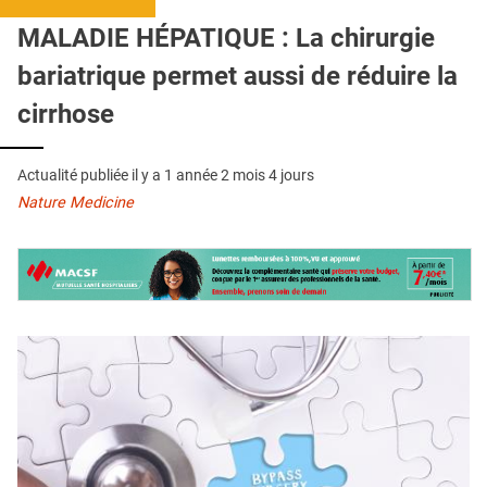
QUI SOMMES-NOUS ?
MALADIE HÉPATIQUE : La chirurgie
PUBLICITÉ
bariatrique permet aussi de réduire la
CONDITIONS GÉNÉRALES
cirrhose
CONTACT
Actualité publiée il y a
1 année 2 mois 4 jours
CRÉDITS
Nature Medicine