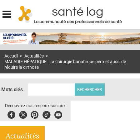
santé log
La communauté des professionnels de santé
Jump to navigation
MON COMPTE
ABONNEMENT
Accueil
>
Actualités
>
S'ABONNER À LA REVUE SOIN À DOMICILE
MALADIE HÉPATIQUE : La chirurgie bariatrique permet aussi de
réduire la cirrhose
ACTUS
DOSSIERS
Mots clés
RÉSEAUX
Découvrez nos réseaux sociaux
E-REVUE SAD
Facebook
Twitter
Pinterest
Tiktok
Youbute
THÉMA
L'APP
Actualités