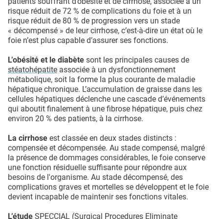
patients souffrant d’obésité et de cirrhose, associée à un
risque réduit de 72 % de complications du foie et à un
risque réduit de 80 % de progression vers un stade
« décompensé » de leur cirrhose, c’est-à-dire un état où le
foie n’est plus capable d’assurer ses fonctions.
L’obésité et le diabète
sont les principales causes de
stéatohépatite
associée à un dysfonctionnement
métabolique, soit la forme la plus courante de maladie
hépatique chronique. L’accumulation de graisse dans les
cellules hépatiques déclenche une cascade d’événements
qui aboutit finalement à une fibrose hépatique, puis chez
environ 20 % des patients, à la cirrhose.
La cirrhose
est classée en deux stades distincts :
compensée et décompensée. Au stade compensé, malgré
la présence de dommages considérables, le foie conserve
une fonction résiduelle suffisante pour répondre aux
besoins de l'organisme. Au stade décompensé, des
complications graves et mortelles se développent et le foie
devient incapable de maintenir ses fonctions vitales.
L’étude
SPECCIAL (Surgical Procedures Eliminate