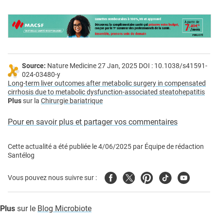
Source:
Nature Medicine 27 Jan, 2025 DOI : 10.1038/s41591-
024-03480-y
Long-term liver outcomes after metabolic surgery in compensated
cirrhosis due to metabolic dysfunction-associated steatohepatitis
Plus
sur la
Chirurgie bariatrique
Pour en savoir plus et partager vos commentaires
Cette actualité a été publiée le
4/06/2025
par
Équipe de rédaction
Santélog
Facebook
Twitter
Pinterest
Tiktok
Youtube
Vous pouvez nous suivre sur :
Plus
sur le
Blog Microbiote