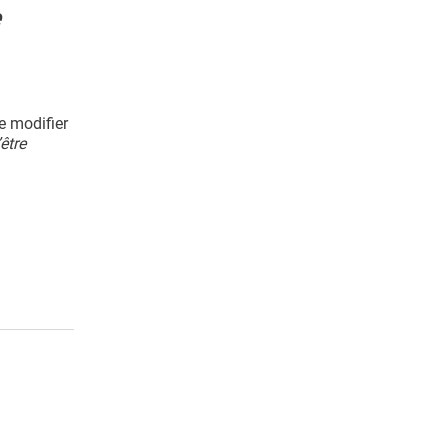
e
e modifier
être