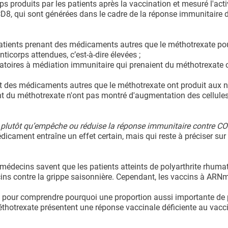
ps produits par les patients après la vaccination et mesuré l'act
 CD8, qui sont générées dans le cadre de la réponse immunitaire 
patients prenant des médicaments autres que le méthotrexate po
ticorps attendues, c’est-à-dire élevées ;
mmatoires à médiation immunitaire qui prenaient du méthotrexate 
ant des médicaments autres que le méthotrexate ont produit aux 
ant du méthotrexate n'ont pas montré d'augmentation des cellule
e, plutôt qu’empêche ou réduise la réponse immunitaire contre CO
dicament entraîne un effet certain, mais qui reste à préciser sur
médecins savent que les patients atteints de polyarthrite rhuma
ns contre la grippe saisonnière. Cependant, les vaccins à ARNm 
s pour comprendre pourquoi une proportion aussi importante de
thotrexate présentent une réponse vaccinale déficiente au vacci