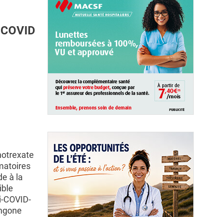
i-COVID
hotrexate
matoires
e à la
ible
i-COVID-
angone