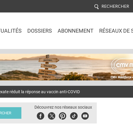
RECHERCHER
UALITÉS
DOSSIERS
ABONNEMENT
RÉSEAUX DE 
Jump to navigation
te réduit la réponse au vaccin anti-COVID
Découvrez nos réseaux sociaux
Facebook
Twitter
Pinterest
Tiktok
Youbute