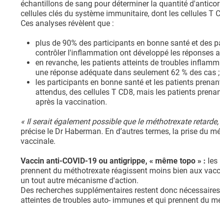
échantillons de sang pour déterminer la quantité d'anticor
cellules clés du système immunitaire, dont les cellules T
Ces analyses révèlent que :
plus de 90% des participants en bonne santé et des 
contrôler l'inflammation ont développé les réponses an
en revanche, les patients atteints de troubles infla
une réponse adéquate dans seulement 62 % des cas ;
les participants en bonne santé et les patients pren
attendus, des cellules T CD8, mais les patients pren
après la vaccination.
« Il serait également possible que le méthotrexate retard
précise le Dr Haberman. En d’autres termes, la prise du mé
vaccinale.
Vaccin anti-COVID-19 ou antigrippe, « même topo » :
les 
prennent du méthotrexate réagissent moins bien aux vacci
un tout autre mécanisme d'action.
Des recherches supplémentaires restent donc nécessaire
atteintes de troubles auto- immunes et qui prennent du mé