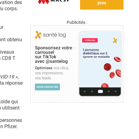
ivation des
pros
du corps.
Publicités :
ur
ont obtenu
niveaux
s CD8 T
VID-19 »,
 la réponse
toïde qui
utilisent
 personnes
n Pfizer.