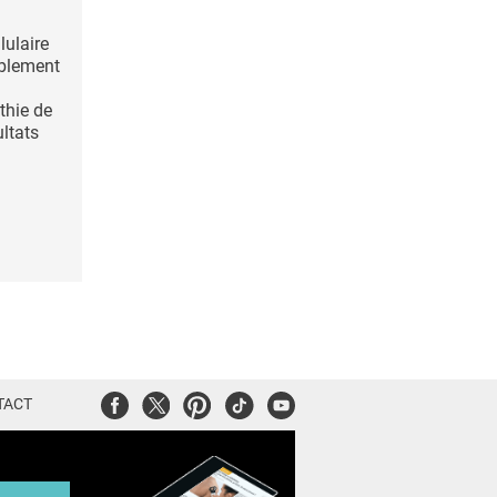
lulaire
ablement
hie de
ltats
Facebook
Twitter
Pinterest
Tiktok
Youtube
TACT