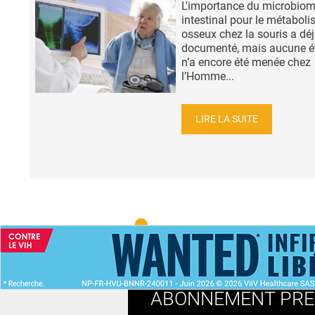
L'importance du microbio
intestinal pour le métabol
osseux chez la souris a déj
documenté, mais aucune é
n’a encore été menée chez
l’Homme...
LIRE LA SUITE
ACCUEIL
NEWS
ABONNEMENT PR