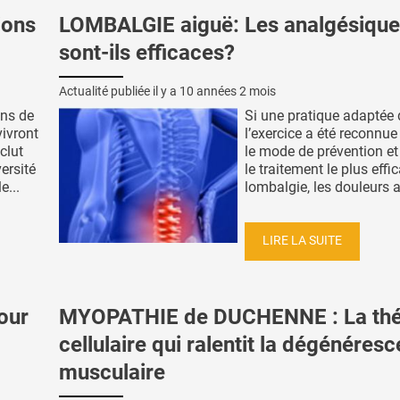
ions
LOMBALGIE aiguë: Les analgésiqu
sont-ils efficaces?
Actualité publiée il y a
10 années 2 mois
ons de
Si une pratique adaptée 
ivront
l’exercice a été reconn
clut
le mode de prévention et
ersité
le traitement le plus effi
e...
lombalgie, les douleurs a
LIRE LA SUITE
our
MYOPATHIE de DUCHENNE : La thé
cellulaire qui ralentit la dégénéres
musculaire