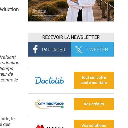
réduction
RECEVOIR LA NEWSLETTER
évaluant
production
ticorps
seur de
tout sur votre
contre le
santé mentale
Vos crédits
oïde, le
é des
Vos solutions