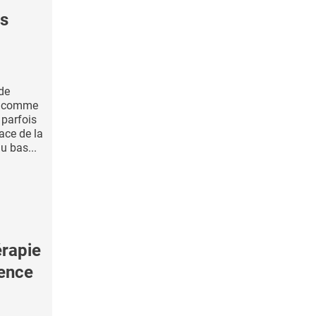
es
de
ue comme
 parfois
cace de la
u bas...
rapie
cence