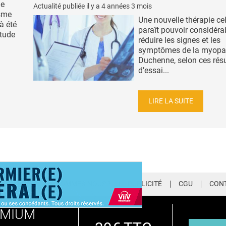
me
Actualité publiée il y a
4 années 3 mois
isme
Une nouvelle thérapie cel
à été
paraît pouvoir considér
tude
réduire les signes et les
symptômes de la myopat
Duchenne, selon ces résu
d’essai...
LIRE LA SUITE
LETTER
QUI SOMMES-NOUS ?
PUBLICITÉ
CGU
CON
EMIUM