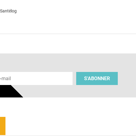
 Santélog
e
 e-mail
S'ABONNER