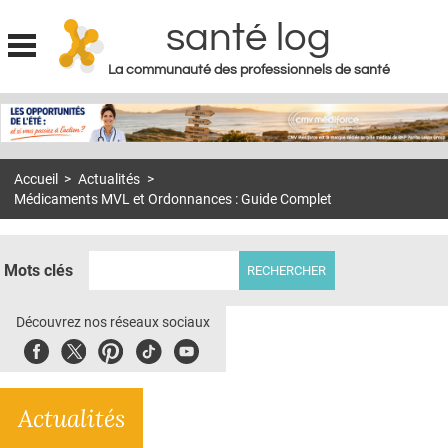
santé log
La communauté des professionnels de santé
Jump to navigation
MON COMPTE
ABONNEMENT
Accueil
>
Actualités
>
S'ABONNER À LA REVUE SOIN À DOMICILE
Médicaments MVL et Ordonnances : Guide Complet
ACTUS
DOSSIERS
Mots clés
RÉSEAUX
Découvrez nos réseaux sociaux
E-REVUE SAD
Facebook
Twitter
Pinterest
Tiktok
Youbute
THÉMA
Actualités
L'APP