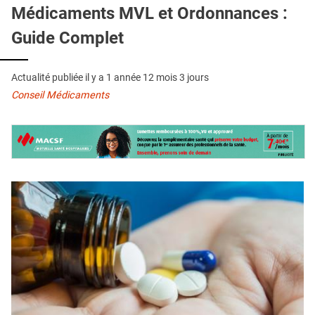
QUI SOMMES-NOUS ?
Médicaments MVL et Ordonnances :
Guide Complet
PUBLICITÉ
CONDITIONS GÉNÉRALES
Actualité publiée il y a
1 année 12 mois 3 jours
CONTACT
Conseil Médicaments
CRÉDITS