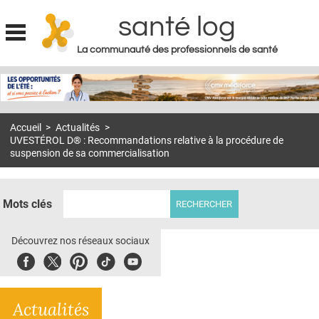
santé log
La communauté des professionnels de santé
Jump to navigation
MON COMPTE
ABONNEMENT
Accueil
>
Actualités
>
S'ABONNER À LA REVUE SOIN À DOMICILE
UVESTÉROL D® : Recommandations relative à la procédure de
suspension de sa commercialisation
ACTUS
DOSSIERS
Mots clés
RÉSEAUX
Découvrez nos réseaux sociaux
E-REVUE SAD
Facebook
Twitter
Pinterest
Tiktok
Youbute
THÉMA
L'APP
Actualités