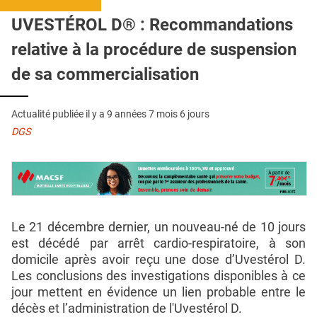
QUI SOMMES-NOUS ?
UVESTÉROL D® : Recommandations
PUBLICITÉ
relative à la procédure de suspension
CONDITIONS GÉNÉRALES
de sa commercialisation
CONTACT
Actualité publiée il y a
9 années 7 mois 6 jours
CRÉDITS
DGS
Le 21 décembre dernier, un nouveau-né de 10 jours
est décédé par arrêt cardio-respiratoire, à son
domicile après avoir reçu une dose d’Uvestérol D.
Les conclusions des investigations disponibles à ce
jour mettent en évidence un lien probable entre le
décès et l’administration de l'Uvestérol D.