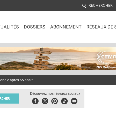
RECHERCHER
UALITÉS
DOSSIERS
ABONNEMENT
RÉSEAUX DE 
Jump to navigation
onale après 65 ans ?
Découvrez nos réseaux sociaux
Facebook
Twitter
Pinterest
Tiktok
Youbute