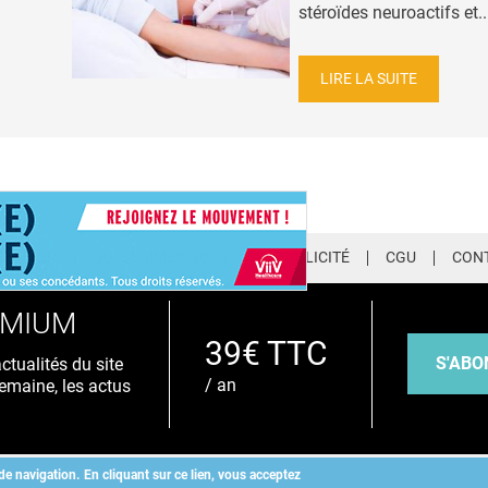
stéroïdes neuroactifs et..
LIRE LA SUITE
LETTER
QUI SOMMES-NOUS ?
PUBLICITÉ
CGU
CON
EMIUM
39€ TTC
S'ABO
tualités du site
/ an
emaine, les actus
de navigation.
En cliquant sur ce lien, vous acceptez
Copyright
©
2026 ALLIEDHEALTH