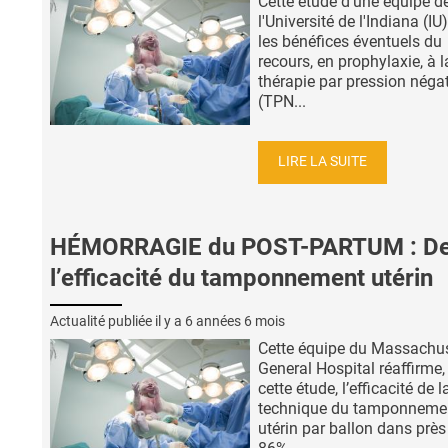
Cette étude d’une équipe d
l'Université de l'Indiana (IU
les bénéfices éventuels du
recours, en prophylaxie, à l
thérapie par pression néga
(TPN...
LIRE LA SUITE
HÉMORRAGIE du POST-PARTUM : D
l’efficacité du tamponnement utérin
Actualité publiée il y a
6 années 6 mois
Cette équipe du Massachu
General Hospital réaffirme,
cette étude, l’efficacité de l
technique du tamponneme
utérin par ballon dans près