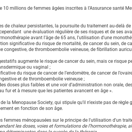
de 10 millions de femmes âgées inscrites à l’Assurance santé Me
 de chaleur persistantes, la poursuite du traitement au-delà de
 cependant une évaluation régulière de ses risques et de ses ava
hormonothérapie avant l'âge de 65 ans, l'utilisation d'une monoth
on significative du risque de mortalité, de cancer du sein, de c
 congestive, de thromboembolie veineuse, de fibrillation auricul
gestatifs augmente le risque de cancer du sein, mais ce risque pe
ransdermique ou vaginal ;
ificative du risque de cancer de l’endomètre, de cancer de l’ovaire
ngestive et de thromboembolie veineuse ;
des doses plus faibles et une voir d’administration non orale, d
 au fur et à mesure que les patientes avancent en âge ».
de la Menopause Society, qui stipule qu’il n’existe pas de règle 
uement en fonction de son âge.
es femmes ménopausées sur le principe de l'utilisation d'un trai
endant les doses, voies et formulations de l’hormonothérapie, a
mme déterminantes dans le succès de la thérapie.