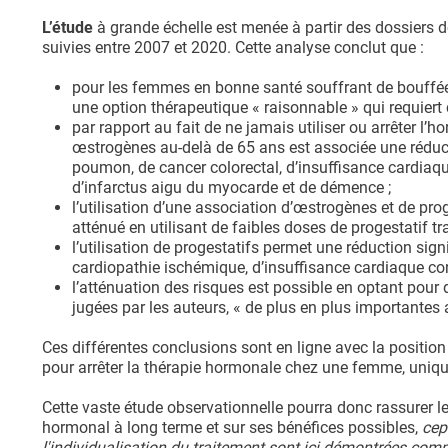
L’étude
à grande échelle est menée à partir des dossiers 
suivies entre 2007 et 2020. Cette analyse conclut que :
pour les femmes en bonne santé souffrant de bouffées
une option thérapeutique « raisonnable » qui requiert
par rapport au fait de ne jamais utiliser ou arrêter l’
œstrogènes au-delà de 65 ans est associée une réducti
poumon, de cancer colorectal, d’insuffisance cardiaque
d’infarctus aigu du myocarde et de démence ;
l’utilisation d’une association d’œstrogènes et de pro
atténué en utilisant de faibles doses de progestatif t
l’utilisation de progestatifs permet une réduction sign
cardiopathie ischémique, d’insuffisance cardiaque co
l’atténuation des risques est possible en optant pour 
jugées par les auteurs, « de plus en plus importantes
Ces différentes conclusions sont en ligne avec la position 
pour arrêter la thérapie hormonale chez une femme, uniq
Cette vaste étude observationnelle pourra donc rassurer l
hormonal à long terme et sur ses bénéfices possibles,
cep
l'individualisation du traitement sont ici démontrées co