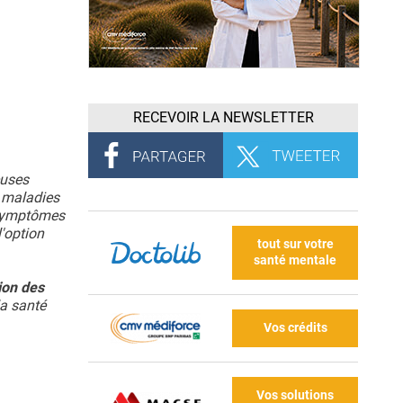
RECEVOIR LA NEWSLETTER
euses
e maladies
 symptômes
'option
tout sur votre
santé mentale
ion des
la santé
Vos crédits
Vos solutions