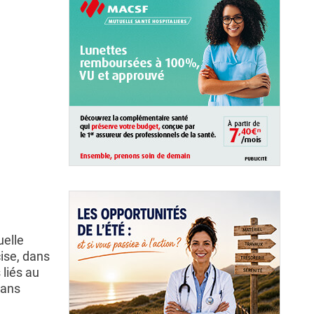
uelle
cise, dans
 liés au
 ans