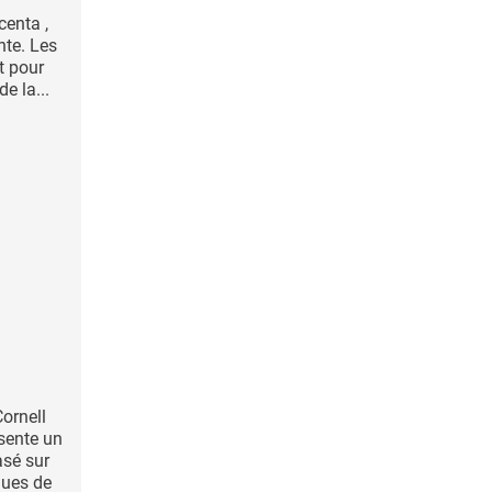
centa ,
nte. Les
t pour
e la...
Cornell
sente un
asé sur
ques de