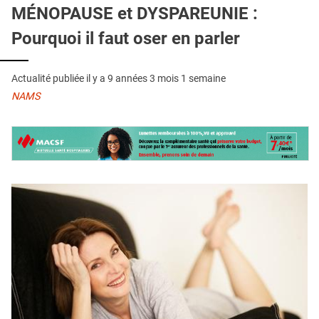
QUI SOMMES-NOUS ?
MÉNOPAUSE et DYSPAREUNIE :
Pourquoi il faut oser en parler
PUBLICITÉ
CONDITIONS GÉNÉRALES
Actualité publiée il y a
9 années 3 mois 1 semaine
CONTACT
NAMS
CRÉDITS