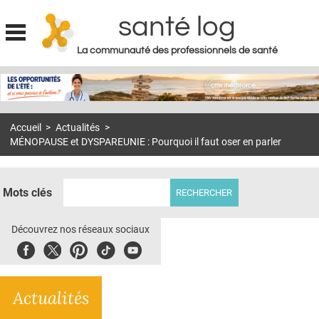
santé log
La communauté des professionnels de santé
Jump to navigation
MON COMPTE
ABONNEMENT
Accueil
>
Actualités
>
S'ABONNER À LA REVUE SOIN À DOMICILE
MÉNOPAUSE et DYSPAREUNIE : Pourquoi il faut oser en parler
ACTUS
DOSSIERS
Mots clés
RÉSEAUX
Découvrez nos réseaux sociaux
E-REVUE SAD
Facebook
Twitter
Pinterest
Tiktok
Youbute
THÉMA
Actualités
L'APP