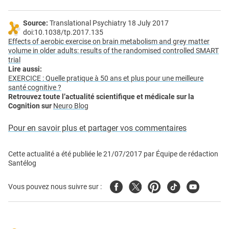
Source:
Translational Psychiatry 18 July 2017
doi:10.1038/tp.2017.135
Effects of aerobic exercise on brain metabolism and grey matter
volume in older adults: results of the randomised controlled SMART
trial
Lire aussi:
EXERCICE : Quelle pratique à 50 ans et plus pour une meilleure
santé cognitive ?
Retrouvez toute l’actualité scientifique et médicale sur la
Cognition sur
Neuro Blog
Pour en savoir plus et partager vos commentaires
Cette actualité a été publiée le
21/07/2017
par
Équipe de rédaction
Santélog
Facebook
Twitter
Pinterest
Tiktok
Youtube
Vous pouvez nous suivre sur :