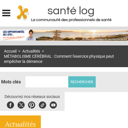
santé log
La communauté des professionnels de santé
Jump to navigation
MON COMPTE
ABONNEMENT
Accueil
>
Actualités
>
S'ABONNER À LA REVUE SOIN À DOMICILE
MÉTABOLISME CÉRÉBRAL : Comment l'exercice physique peut
empêcher la démence
ACTUS
DOSSIERS
Mots clés
RÉSEAUX
Découvrez nos réseaux sociaux
E-REVUE SAD
Facebook
Twitter
Pinterest
Tiktok
Youbute
THÉMA
L'APP
Actualités