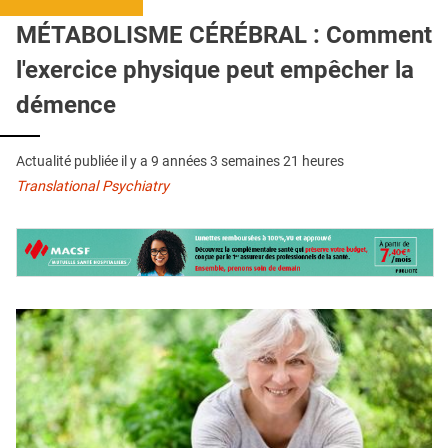
QUI SOMMES-NOUS ?
MÉTABOLISME CÉRÉBRAL : Comment
PUBLICITÉ
l'exercice physique peut empêcher la
CONDITIONS GÉNÉRALES
démence
CONTACT
Actualité publiée il y a
9 années 3 semaines 21 heures
CRÉDITS
Translational Psychiatry