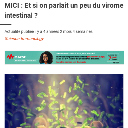
QUI SOMMES-NOUS ?
MICI : Et si on parlait un peu du virome
intestinal ?
PUBLICITÉ
CONDITIONS GÉNÉRALES
Actualité publiée il y a
4 années 2 mois 4 semaines
CONTACT
Science Immunology
CRÉDITS