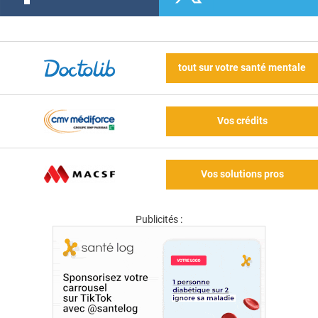
tout sur votre santé mentale
Vos crédits
Vos solutions pros
Publicités :