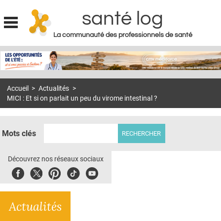
santé log
La communauté des professionnels de santé
Jump to navigation
MON COMPTE
ABONNEMENT
Accueil
>
Actualités
>
S'ABONNER À LA REVUE SOIN À DOMICILE
MICI : Et si on parlait un peu du virome intestinal ?
ACTUS
DOSSIERS
Mots clés
RÉSEAUX
Découvrez nos réseaux sociaux
E-REVUE SAD
Facebook
Twitter
Pinterest
Tiktok
Youbute
THÉMA
Actualités
L'APP