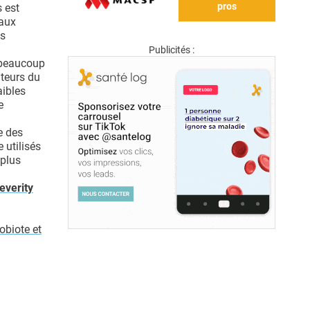
pros
 est
 aux
es
Publicités :
t beaucoup
iteurs du
aibles
e
e des
 utilisés
 plus
everity
obiote et