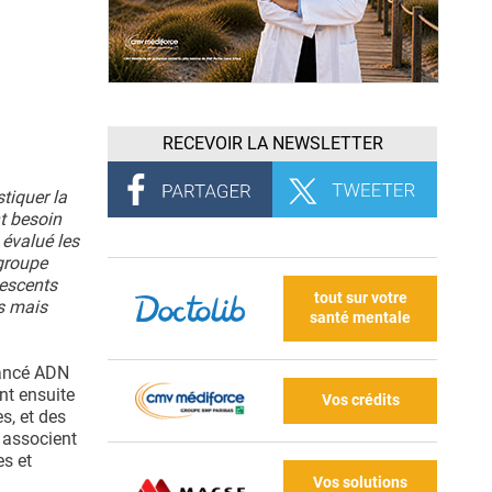
RECEVOIR LA NEWSLETTER
tiquer la
t besoin
 évalué les
groupe
lescents
tout sur votre
es mais
santé mentale
vancé ADN
nt ensuite
Vos crédits
s, et des
 associent
es et
Vos solutions