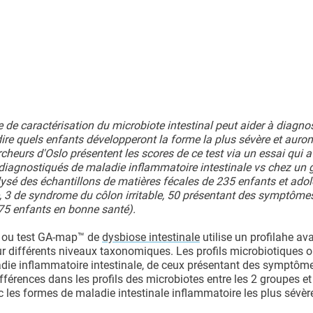
de caractérisation du microbiote intestinal peut aider à diagnos
ire quels enfants développeront la forme la plus sévère et auron
cheurs d'Oslo présentent les scores de ce test via un essai qui a
diagnostiqués de maladie inflammatoire intestinale vs chez un 
lysé des échantillons de matières fécales de 235 enfants et ado
se, 3 de syndrome du côlon irritable, 50 présentant des symptôm
 75 enfants en bonne santé).
ou test GA-map™ de
dysbiose intestinale
utilise un profilahe a
sur différents niveaux taxonomiques. Les profils microbiotiques o
adie inflammatoire intestinale, de ceux présentant des symptôme
férences dans les profils des microbiotes entre les 2 groupes et
ec les formes de maladie intestinale inflammatoire les plus sévèr