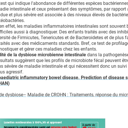
test qui indique l'abondance de différentes espèces bactériennes
ladie intestinale et ceux présentant des symptômes, par rapport
due et plus sévère est associée à des niveaux élevés de bactéri
téobactéries.
en effet, les maladies inflammatoires intestinales sont souven
fficiles aussi à diagnostiquer. Des enfants traités avec des inhib
rsité de Firmicutes, Tenericutes et de Bacteroidetes et de plus f
raités avec des médicaments standards. Bref, ce test de profilag
ostiquer et gérer ces maladies chez les enfants.
lité de la dysbiose microbienne intestinale
dans la pathogenès
ultats suggèrent que les profils de microbiote fécal peuvent être
us sévère de maladie intestinale et qui nécessitent donc un suivi
us agressif.
 paediatric inflammatory bowel disease. Prediction of disease s
HAN
)
 de dysbiose–
Maladie de CROHN : Traitements, réponse du micr