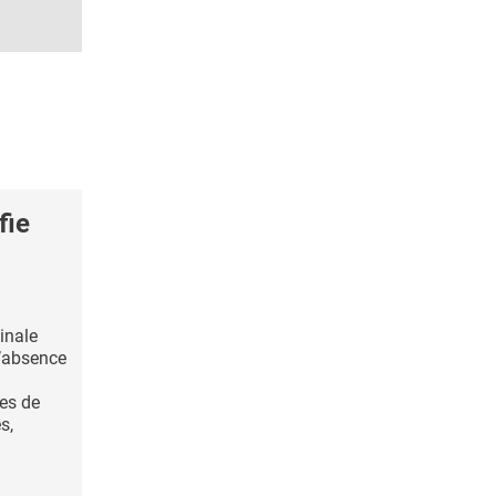
fie
inale
l’absence
es de
s,