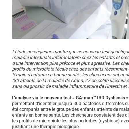
L'étude norvégienne montre que ce nouveau test génétique 
maladie intestinale inflammatoire chez les enfants et préd
d'une intervention plus précoce et plus agressive. Les cher
profils du microbiote fécale chez des enfants récemment 
témoin d'enfants en bonne santé : les chercheurs ont ana
(80 atteints de la maladie de Crohn, 27 de colite ulcéreu
sans diagnostic de maladie inflammatoire de l'intestin et
L'analyse via le nouveau test « GA-map™ IBD Dysbiosis »
permettant d'identifier jusqu'à 300 bactéries différentes 
été comparés entre le groupe des enfants atteints de mal
enfants en bonne santé. Les chercheurs constatent des dif
les profils de microbiote les plus perturbés (dysbiose) av
justifiant une thérapie biologique.