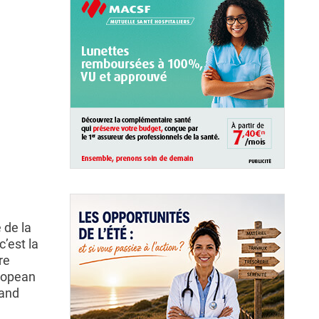
 de la
c’est la
re
uropean
 and