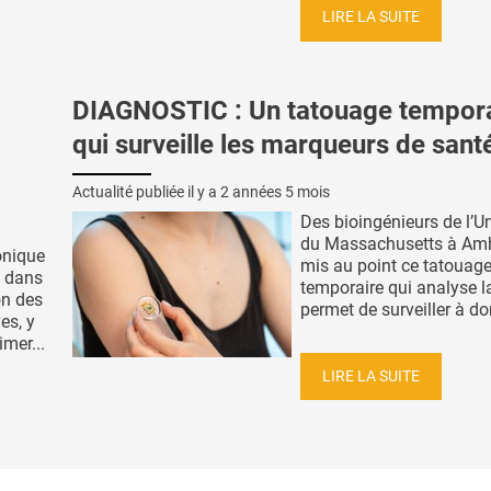
LIRE LA SUITE
DIAGNOSTIC : Un tatouage tempor
qui surveille les marqueurs de sant
Actualité publiée il y a
2 années 5 mois
Des bioingénieurs de l’Un
du Massachusetts à Amh
onique
mis au point ce tatouag
l dans
temporaire qui analyse l
on des
permet de surveiller à dom
es, y
mer...
LIRE LA SUITE