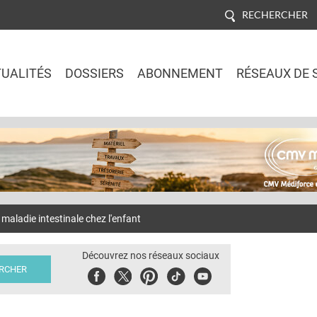
RECHERCHER
UALITÉS
DOSSIERS
ABONNEMENT
RÉSEAUX DE 
Jump to navigation
maladie intestinale chez l'enfant
Découvrez nos réseaux sociaux
Facebook
Twitter
Pinterest
Tiktok
Youbute