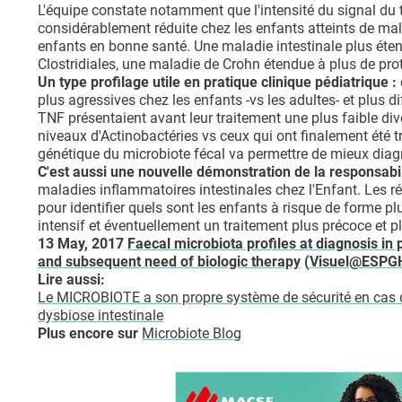
L'équipe constate notamment que l'intensité du signal du 
considérablement réduite chez les enfants atteints de ma
enfants en bonne santé. Une maladie intestinale plus éten
Clostridiales, une maladie de Crohn étendue à plus de pro
Un type profilage utile en pratique clinique pédiatrique :
plus agressives chez les enfants -vs les adultes- et plus di
TNF présentaient avant leur traitement une plus faible dive
niveaux d'Actinobactéries vs ceux qui ont finalement été t
génétique du microbiote fécal va permettre de mieux diagn
C'est aussi une nouvelle démonstration de la responsabi
maladies inflammatoires intestinales chez l'Enfant. Les rés
pour identifier quels sont les enfants à risque de forme pl
intensif et éventuellement un traitement plus précoce et pl
13 May, 2017
Faecal microbiota profiles at diagnosis in
and subsequent need of biologic therapy
(
Visuel@ESPG
Lire aussi:
Le MICROBIOTE a son propre système de sécurité en cas
dysbiose intestinale
Plus encore sur
Microbiote Blog