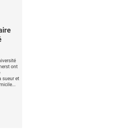
aire
é
iversité
erst ont
e
a sueur et
icile...