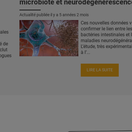
microbiote et neurodégénérescenc
Actualité publiée il y a
5 années 2 mois
Ces nouvelles données v
confirmer le lien entre le
nales
bactéries intestinales et 
maladies neurodégénérat
té de
L’étude, très expériment
clut
à l’...
logues
LIRE LA SUITE