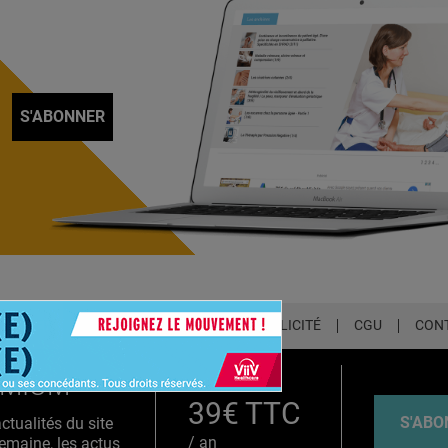
S'ABONNER
LETTER
QUI SOMMES-NOUS ?
PUBLICITÉ
CGU
CON
EMIUM
39€ TTC
S'ABO
tualités du site
/ an
emaine, les actus