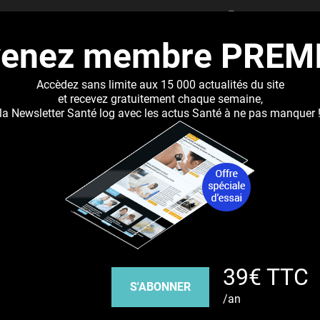
RECHERCHER
venez membre PREM
UALITÉS
DOSSIERS
ABONNEMENT
RÉSEAUX DE 
Accèdez sans limite aux 15 000 actualités du site
et recevez gratuitement chaque semaine,
la Newsletter Santé log avec les actus Santé à ne pas manquer 
Jump to navigation
cachées qui nous font du bien
Découvrez nos réseaux sociaux
39€ TTC
Facebook
Twitter
Pinterest
Tiktok
Youbute
S'ABONNER
/an