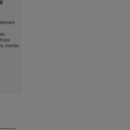
e
iennent
s
les
ives.
ale, menée