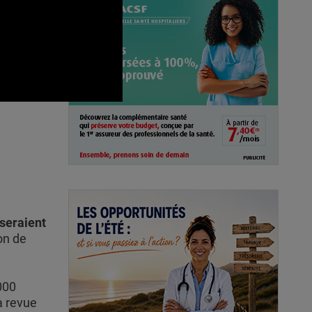
 seraient
ion de
000
a revue