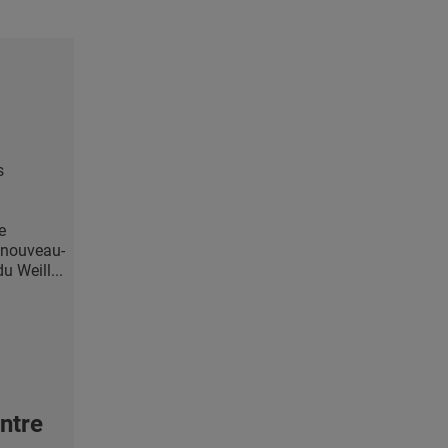
s
e
 nouveau-
u Weill...
ntre