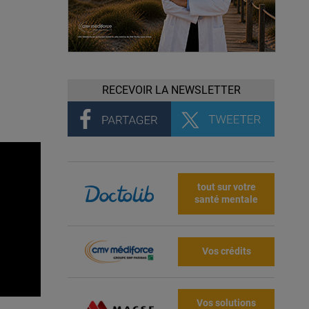
RECEVOIR LA NEWSLETTER
tout sur votre
santé mentale
Vos crédits
Vos solutions