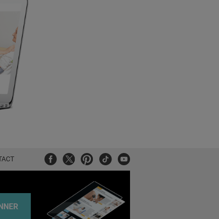
Facebook
Twitter
Pinterest
Tiktok
Youtube
TACT
NNER