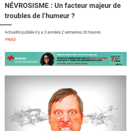
QUI SOMMES-NOUS ?
NÉVROSISME : Un facteur majeur de
troubles de l’humeur ?
PUBLICITÉ
CONDITIONS GÉNÉRALES
Actualité publiée il y a
3 années 2 semaines 20 heures
CONTACT
PNAS
CRÉDITS