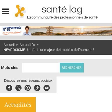
santé log
La communauté des professionnels de santé
Jump to navigation
MON COMPTE
ABONNEMENT
Accueil
>
Actualités
>
S'ABONNER À LA REVUE SOIN À DOMICILE
NÉVROSISME : Un facteur majeur de troubles de l’humeur ?
ACTUS
DOSSIERS
Mots clés
RÉSEAUX
Découvrez nos réseaux sociaux
E-REVUE SAD
Facebook
Twitter
Pinterest
Tiktok
Youbute
THÉMA
Actualités
L'APP