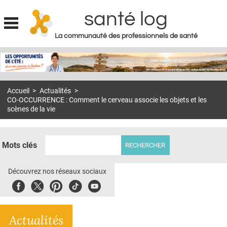
santé log
La communauté des professionnels de santé
Jump to navigation
MON COMPTE
ABONNEMENT
Accueil
>
Actualités
>
S'ABONNER À LA REVUE SOIN À DOMICILE
CO-OCCURRENCE : Comment le cerveau associe les objets et les
scènes de la vie
ACTUS
DOSSIERS
Mots clés
RÉSEAUX
Découvrez nos réseaux sociaux
E-REVUE SAD
Facebook
Twitter
Pinterest
Tiktok
Youbute
THÉMA
L'APP
Actualités