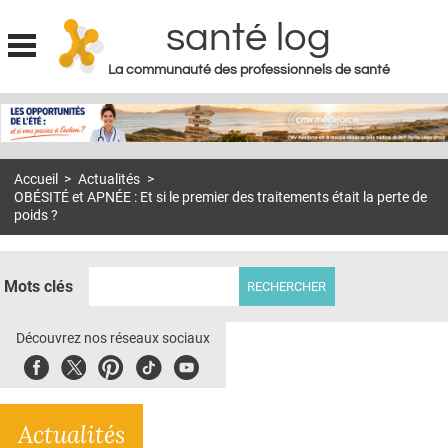
santé log
La communauté des professionnels de santé
Jump to navigation
MON COMPTE
ABONNEMENT
Accueil
>
Actualités
>
S'ABONNER À LA REVUE SOIN À DOMICILE
OBÉSITÉ et APNÉE : Et si le premier des traitements était la perte de
poids ?
ACTUS
DOSSIERS
Mots clés
RÉSEAUX
Découvrez nos réseaux sociaux
E-REVUE SAD
Facebook
Twitter
Pinterest
Tiktok
Youbute
THÉMA
L'APP
Actualités