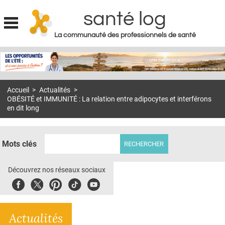
santé log
La communauté des professionnels de santé
Jump to navigation
MON COMPTE
ABONNEMENT
Accueil
>
Actualités
>
S'ABONNER À LA REVUE SOIN À DOMICILE
OBÉSITÉ et IMMUNITÉ : La relation entre adipocytes et interférons
en dit long
ACTUS
DOSSIERS
Mots clés
RÉSEAUX
Découvrez nos réseaux sociaux
E-REVUE SAD
Facebook
Twitter
Pinterest
Tiktok
Youbute
THÉMA
L'APP
Actualités