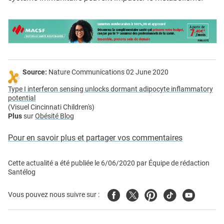
Source:
Nature Communications 02 June 2020
Type I interferon sensing unlocks dormant adipocyte inflammatory
potential
(Visuel Cincinnati Children's)
Plus
sur
Obésité Blog
Pour en savoir plus et partager vos commentaires
Cette actualité a été publiée le
6/06/2020
par
Équipe de rédaction
Santélog
Facebook
Twitter
Pinterest
Tiktok
Youtube
Vous pouvez nous suivre sur :