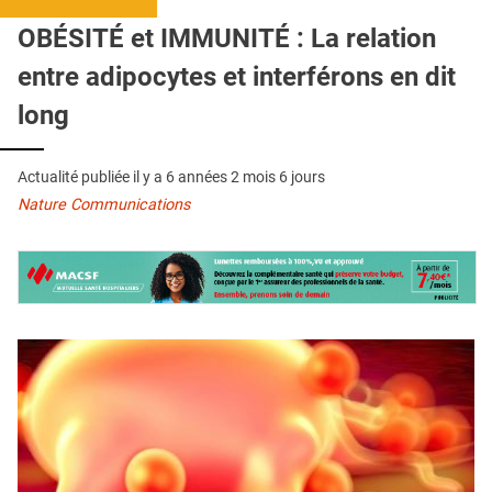
QUI SOMMES-NOUS ?
OBÉSITÉ et IMMUNITÉ : La relation
PUBLICITÉ
entre adipocytes et interférons en dit
CONDITIONS GÉNÉRALES
long
CONTACT
Actualité publiée il y a
6 années 2 mois 6 jours
CRÉDITS
Nature Communications