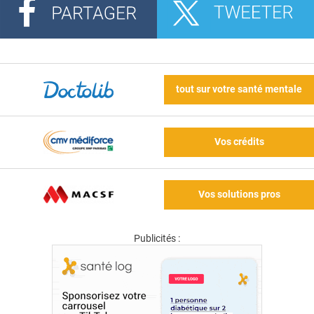
tout sur votre santé mentale
Vos crédits
Vos solutions pros
Publicités :