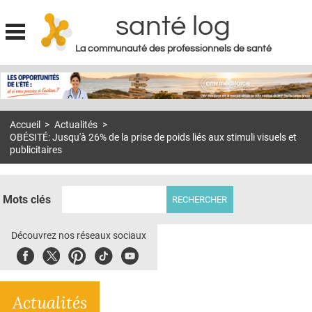
santé log
La communauté des professionnels de santé
Jump to navigation
MON COMPTE
ABONNEMENT
Accueil
>
Actualités
>
S'ABONNER À LA REVUE SOIN À DOMICILE
OBÉSITÉ: Jusqu'à 26% de la prise de poids liés aux stimuli visuels et
publicitaires
ACTUS
DOSSIERS
Mots clés
RÉSEAUX
Découvrez nos réseaux sociaux
E-REVUE SAD
Facebook
Twitter
Pinterest
Tiktok
Youbute
THÉMA
L'APP
Actualités