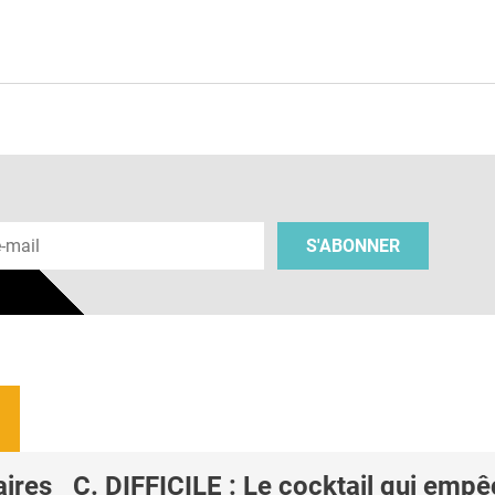
e
 e-mail
S'ABONNER
aires
C. DIFFICILE : Le cocktail qui emp