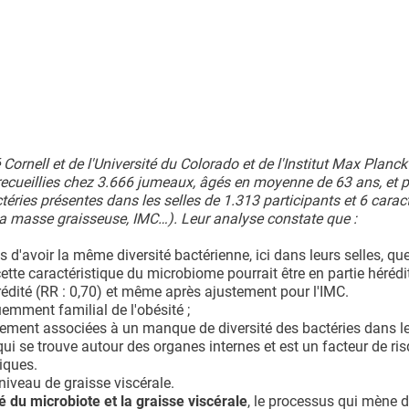
Cornell et de l'Université du Colorado et de l'Institut Max Planck
recueillies chez 3.666 jumeaux, âgés en moyenne de 63 ans, et p
ctéries présentes dans les selles de 1.313 participants et 6 carac
e la masse graisseuse, IMC…). Leur analyse constate que :
d'avoir la même diversité bactérienne, ici dans leurs selles, qu
tte caractéristique du microbiome pourrait être en partie hérédita
rédité (RR : 0,70) et même après ajustement pour l'IMC.
uemment familial de l'obésité ;
ivement associées à un manque de diversité des bactéries dans le
, qui se trouve autour des organes internes et est un facteur de ri
iques.
 niveau de graisse viscérale.
ité du microbiote et la graisse viscérale
, le processus qui mène d