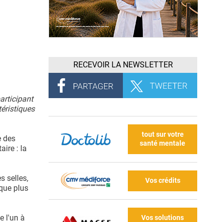
RECEVOIR LA NEWSLETTER
articipant
téristiques
tout sur votre
e des
santé mentale
ire : la
s selles,
Vos crédits
sque plus
e l'un à
Vos solutions