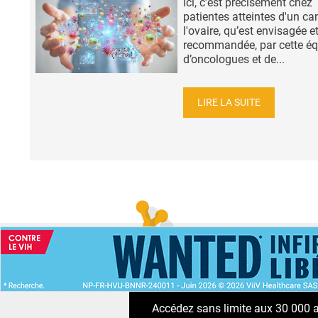
Ici, c’est précisément chez
patientes atteintes d'un ca
l'ovaire, qu’est envisagée e
recommandée, par cette éq
d’oncologues et de...
LIRE LA SUITE
ACCUEIL
NEWS
ABONNEMENT PR
Accédez sans limite aux 30 000 ac