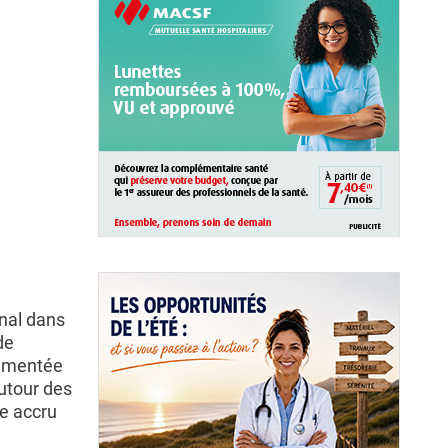
inal dans
de
cumentée
autour des
ue accru