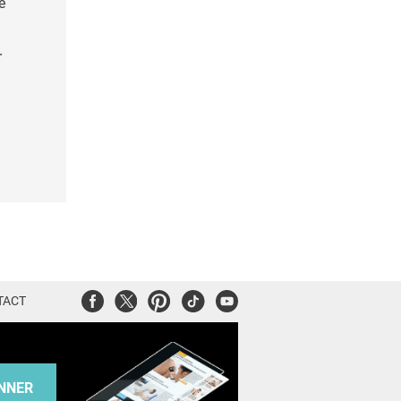
e
r
Facebook
Twitter
Pinterest
Tiktok
Youtube
TACT
NNER