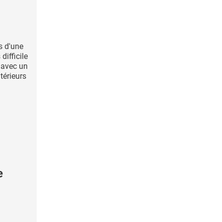
s d'une
difficile
 avec un
térieurs
.
e