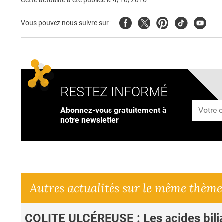
Cette actualité a été publiée le
4/10/2016
Facebook
Twitter
Pinterest
Tiktok
Youtub
Vous pouvez nous suivre sur :
RESTEZ INFORMÉ
Adresse
Abonnez-vous gratuitement à
notre newsletter
Autres actualités sur le même thème
COLITE ULCÉREUSE : Les acides bili