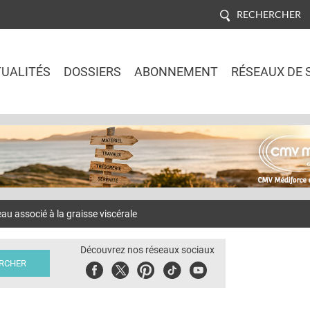
RECHERCHER
UALITÉS
DOSSIERS
ABONNEMENT
RÉSEAUX DE 
Jump to navigation
au associé à la graisse viscérale
Découvrez nos réseaux sociaux
Facebook
Twitter
Pinterest
Tiktok
Youbute