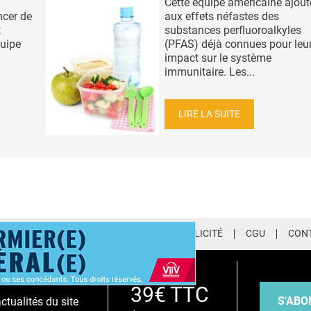
Cette équipe américaine ajout
ncer de
aux effets néfastes des
t
substances perfluoroalkyles
uipe
(PFAS) déjà connues pour leu
impact sur le système
immunitaire. Les...
LIRE LA SUITE
LETTER
QUI SOMMES-NOUS ?
PUBLICITÉ
CGU
CON
EMIUM
39€ TTC
S'ABO
tualités du site