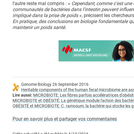
l'autre reste mal compris : «
Cependant, comme c'est une 
communautés de bactéries dans l'intestin peuvent influen
impliqué dans la prise de poids
», précisent les chercheurs
En pratique, des conclusions en biologie fondamentale qu
maintenir un poids santé.
Genome Biology 26 September 2016
Heritable components of the human fecal microbiome are asso
Lire aussi:
MICROBIOTE: Les fibres parfois accélératrices d'obésit
MICROBIOTE et OBÉSITÉ: La génétique module l'action des bactéri
OBÉSITÉ et MICROBIOTE: C. ramosum, la bactérie qui stocke les g
Pour en savoir plus et partager vos commentaires