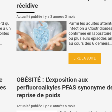
récidive
Actualité publiée il y a
3 années 3 mois
rd qui
Parmi les adultes atteint
se à un
infection à Clostridioides 
lites
confirmée en laboratoire
ou plusieurs épisodes an
..
au cours des 6 derniers..
LIRE LA SUITE
e
OBÉSITÉ : L'exposition aux
des
perfluoroalkyles PFAS synonyme d
reprise de poids
Actualité publiée il y a
8 années 5 mois