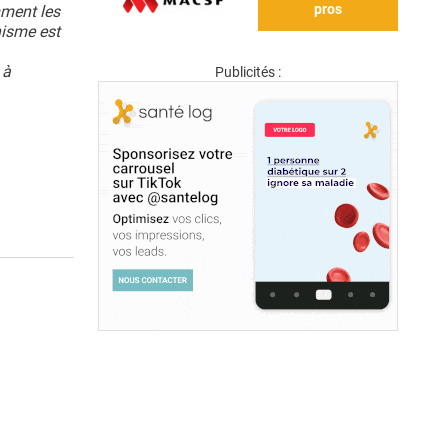
pros
mment les
nisme est
 à
Publicités :