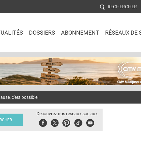
RECHERCHER
UALITÉS
DOSSIERS
ABONNEMENT
RÉSEAUX DE 
Jump to navigation
use, c'est possible !
Découvrez nos réseaux sociaux
Facebook
Twitter
Pinterest
Tiktok
Youbute