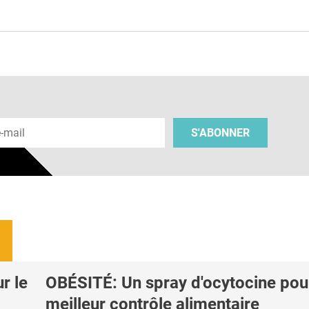
e
 e-mail
S'ABONNER
r le
OBÉSITÉ: Un spray d'ocytocine pou
meilleur contrôle alimentaire