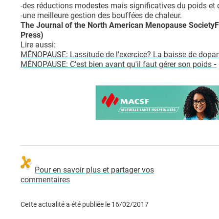
-des réductions modestes mais significatives du poids et d
-une meilleure gestion des bouffées de chaleur.
The Journal of the North American Menopause SocietyF
Press)
Lire aussi:
MÉNOPAUSE: Lassitude de l'exercice? La baisse de dopa
MÉNOPAUSE: C'est bien avant qu'il faut gérer son poids
-
Pour en savoir plus et partager vos
commentaires
Cette actualité a été publiée le
16/02/2017