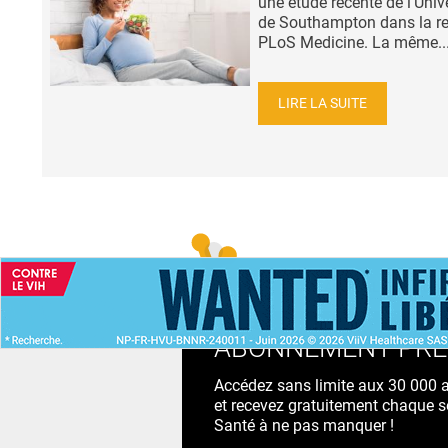
une étude récente de l’Univ
de Southampton dans la r
PLoS Medicine. La même..
LIRE LA SUITE
ACCUEIL
NEWS
ABONNEMENT PR
Accédez sans limite aux 30 000 ac
et recevez gratuitement chaque s
Santé à ne pas manquer !