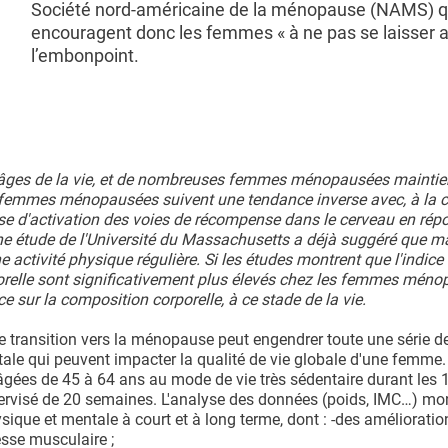
Société nord-américaine de la ménopause (NAMS) q
encouragent donc les femmes « à ne pas se laisser al
l’embonpoint.
t âges de la vie, et de nombreuses femmes ménopausées mainti
s femmes ménopausées suivent une tendance inverse avec, à la c
sse d'activation des voies de récompense dans le cerveau en rép
une étude de l'Université du Massachusetts a déjà suggéré que ma
 activité physique régulière. Si les études montrent que l'indic
corporelle sont significativement plus élevés chez les femmes mén
e sur la composition corporelle, à ce stade de la vie.
 transition vers la ménopause peut engendrer toute une série d
le qui peuvent impacter la qualité de vie globale d'une femme.
es de 45 à 64 ans au mode de vie très sédentaire durant les 1
pervisé de 20 semaines. L'analyse des données (poids, IMC…) mon
sique et mentale à court et à long terme, dont : -des amélioratio
esse musculaire ;