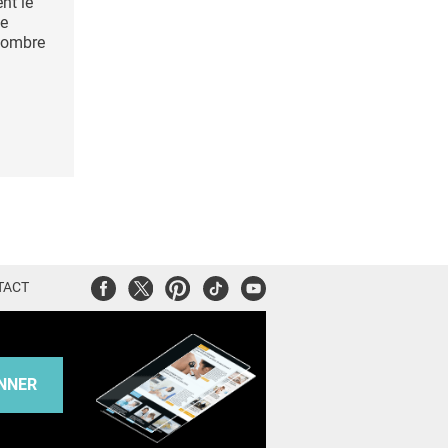
nt le
ge
 nombre
Facebook
Twitter
Pinterest
Tiktok
Youtube
TACT
NNER