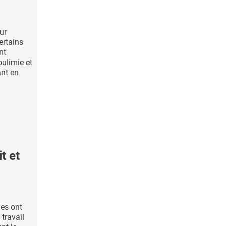
ur
ertains
nt
ulimie et
ant en
t et
es ont
 travail