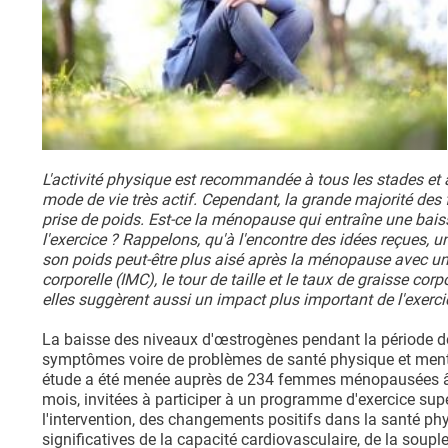
L'activité physique est recommandée à tous les stades e
mode de vie très actif. Cependant, la grande majorité de
prise de poids. Est-ce la ménopause qui entraîne une bai
l'exercice ? Rappelons, qu'à l'encontre des idées reçues, 
son poids peut-être plus aisé après la ménopause avec une
corporelle (IMC), le tour de taille et le taux de graisse 
elles suggèrent aussi un impact plus important de l'exercic
La baisse des niveaux d'œstrogènes pendant la période de
symptômes voire de problèmes de santé physique et menta
étude a été menée auprès de 234 femmes ménopausées âgé
mois, invitées à participer à un programme d'exercice su
l'intervention, des changements positifs dans la santé phy
significatives de la capacité cardiovasculaire, de la soupl