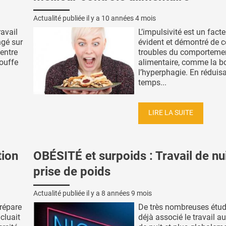
Actualité publiée il y a
10 années 4 mois
ravail
L’impulsivité est un facte
ngé sur
évident et démontré de c
 entre
troubles du comporteme
bouffe
alimentaire, comme la bo
l’hyperphagie. En réduis
temps...
LIRE LA SUITE
tion
OBÉSITÉ et surpoids : Travail de nui
prise de poids
Actualité publiée il y a
8 années 9 mois
prépare
De très nombreuses étud
cluait
déjà associé le travail au