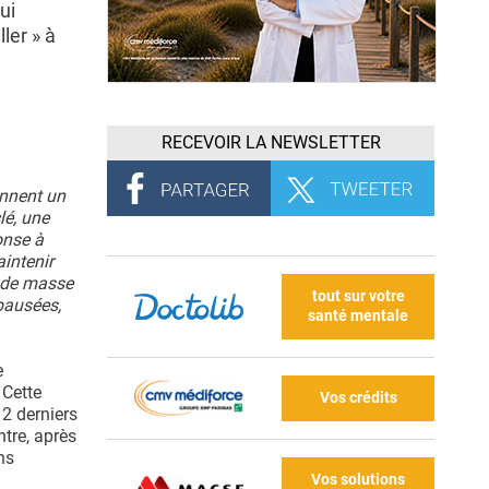
ui
ler » à
RECEVOIR LA NEWSLETTER
ennent un
lé, une
onse à
intenir
e de masse
tout sur votre
opausées,
santé mentale
e
 Cette
Vos crédits
2 derniers
tre, après
ns
Vos solutions