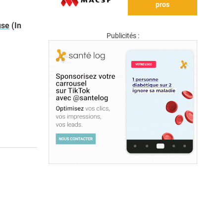
pros
use
(In
Publicités :