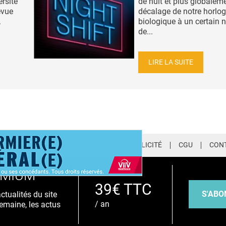
ersité
de nuit et plus globaleme
evue
décalage de notre horlo
.
biologique à un certain
de...
LIRE LA SUITE
LETTER
QUI SOMMES-NOUS ?
PUBLICITÉ
CGU
CON
EMIUM
39€ TTC
S'ABO
tualités du site
/ an
emaine, les actus