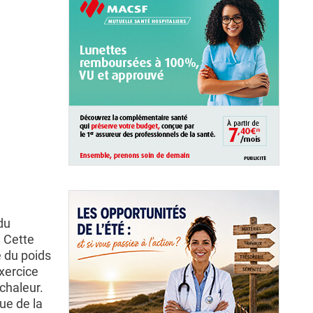
du
. Cette
e du poids
xercice
chaleur.
ue de la