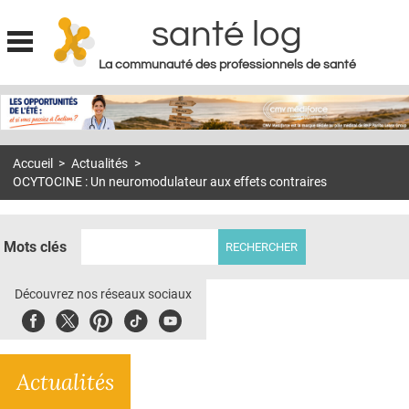
santé log
La communauté des professionnels de santé
Jump to navigation
MON COMPTE
ABONNEMENT
Accueil
>
Actualités
>
S'ABONNER À LA REVUE SOIN À DOMICILE
OCYTOCINE : Un neuromodulateur aux effets contraires
ACTUS
DOSSIERS
Mots clés
RÉSEAUX
Découvrez nos réseaux sociaux
E-REVUE SAD
Facebook
Twitter
Pinterest
Tiktok
Youbute
THÉMA
Actualités
L'APP