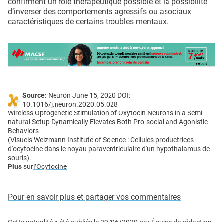
confirment un rôle thérapeutique possible et la possibilité
d’inverser des comportements agressifs ou asociaux
caractéristiques de certains troubles mentaux.
Source:
Neuron June 15, 2020 DOI:
10.1016/j.neuron.2020.05.028
Wireless Optogenetic Stimulation of Oxytocin Neurons in a Semi-
natural Setup Dynamically Elevates Both Pro-social and Agonistic
Behaviors
(Visuels Weizmann Institute of Science : Cellules productrices
d'ocytocine dans le noyau paraventriculaire d'un hypothalamus de
souris).
Plus
sur
l’Ocytocine
Pour en savoir plus et partager vos commentaires