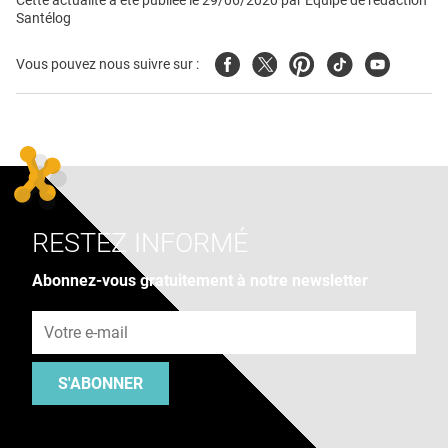
Cette actualité a été publiée le
29/06/2020
par
Équipe de rédaction
Santélog
Facebook
Twitter
Pinterest
Tiktok
Youtube
Vous pouvez nous suivre sur :
RESTEZ INFORMÉ
Abonnez-vous gratuitement à notre newsletter
Adresse e-mail
S'ABONNER