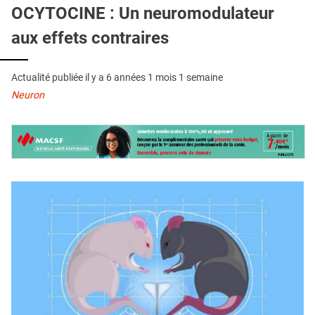
QUI SOMMES-NOUS ?
OCYTOCINE : Un neuromodulateur
aux effets contraires
PUBLICITÉ
CONDITIONS GÉNÉRALES
Actualité publiée il y a
6 années 1 mois 1 semaine
CONTACT
Neuron
CRÉDITS