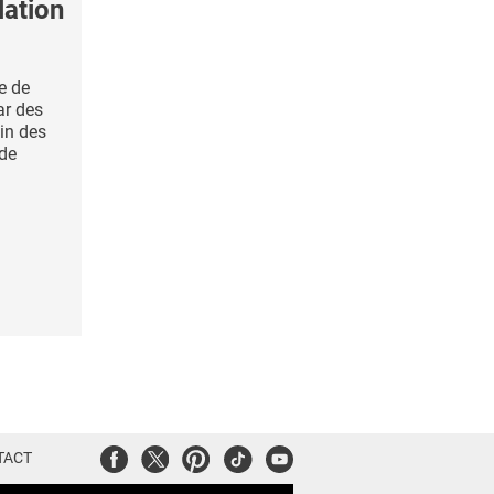
lation
e de
r des
in des
 de
Facebook
Twitter
Pinterest
Tiktok
Youtube
TACT