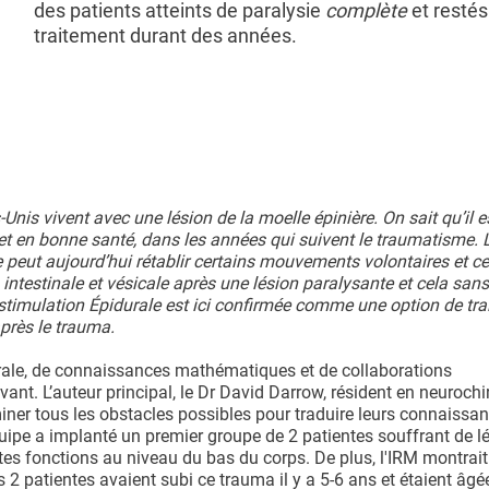
des patients atteints de paralysie
complète
et restés
traitement durant des années.
is vivent avec une lésion de la moelle épinière. On sait qu’il e
 et en bonne santé, dans les années qui suivent le traumatisme. 
 peut aujourd’hui rétablir certains mouvements volontaires et ce
testinale et vésicale après une lésion paralysante et cela sans q
a stimulation Épidurale est ici confirmée comme une option de tr
près le trauma.
idurale, de connaissances mathématiques et de collaborations
ant. L’auteur principal, le Dr David Darrow, résident en neurochi
miner tous les obstacles possibles pour traduire leurs connaissa
quipe a implanté un premier groupe de 2 patientes souffrant de l
tes fonctions au niveau du bas du corps. De plus, l'IRM montrait
s 2 patientes avaient subi ce trauma il y a 5-6 ans et étaient âgé