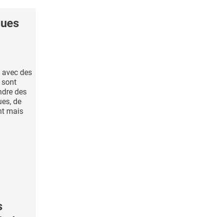
ues
t avec des
 sont
ndre des
es, de
nt mais
s