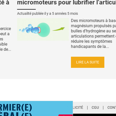
té à
micromoteurs pour lubrifier l’articu
Actualité publiée il y a
5 années 5 mois
Des micromoteurs à bas
magnésium propulsés pa
ercice
bulles d'hydrogène au se
peut a
articulations permettent
es
réduire les symptômes
ible
handicapants de la...
e de...
LIRE LA SUITE
LETTER
QUI SOMMES-NOUS ?
PUBLICITÉ
CGU
CON