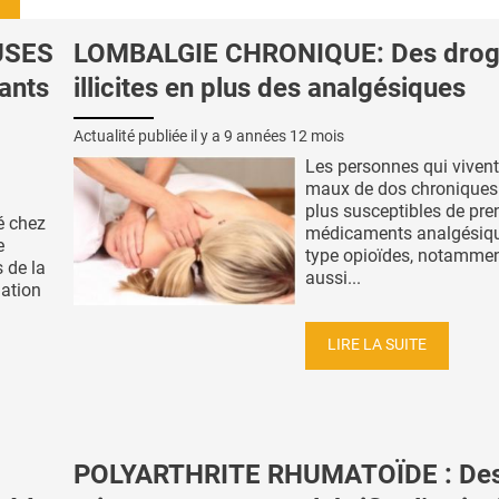
USES
LOMBALGIE CHRONIQUE: Des drog
fants
illicites en plus des analgésiques
Actualité publiée il y a
9 années 12 mois
Les personnes qui viven
maux de dos chroniques
plus susceptibles de pre
é chez
médicaments analgésiqu
e
type opioïdes, notamme
 de la
aussi...
ation
LIRE LA SUITE
POLYARTHRITE RHUMATOÏDE : De