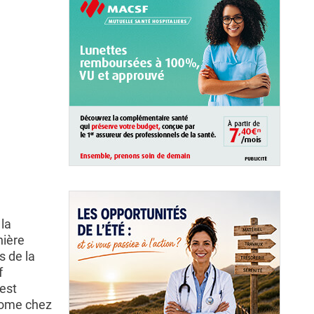
la
nière
s de la
f
est
onome chez