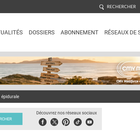
RECHERCHER
UALITÉS
DOSSIERS
ABONNEMENT
RÉSEAUX DE 
Jump to navigation
 épidurale
Découvrez nos réseaux sociaux
Facebook
Twitter
Pinterest
Tiktok
Youbute