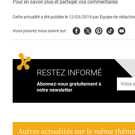
Pour en savoir plus et partager vos commentaires
Cette actualité a été publiée le
12/03/2019
par
Équipe de rédactio
Facebook
Twitter
Pinterest
Tiktok
Youtub
Vous pouvez nous suivre sur :
RESTEZ INFORMÉ
Adresse
Abonnez-vous gratuitement à
notre newsletter
Autres actualités sur le même thème