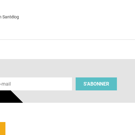
n Santélog
e
 e-mail
S'ABONNER