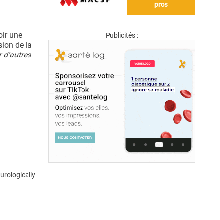
pros
oir une
Publicités :
sion de la
r d’autres
urologically