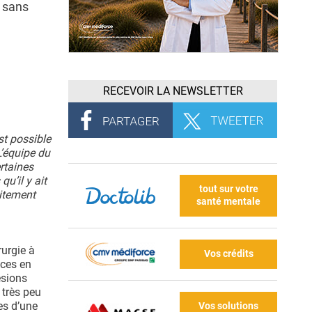
 sans
RECEVOIR LA NEWSLETTER
st possible
L’équipe du
rtaines
u’il y ait
tout sur votre
aitement
santé mentale
rurgie à
Vos crédits
nces en
ésions
 très peu
es d’une
Vos solutions