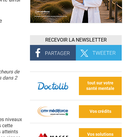
e
RECEVOIR LA NEWSLETTER
cheurs de
s dans 2
tout sur votre
santé mentale
Vos crédits
es niveaux
 cette
 atteints
Vos solutions