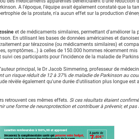
e ou des médicaments apparentés bénéficiaient d’une réduction d
inson. A l’époque, l’équipe avait également constaté que la ta
rtrophie de la prostate, n'a aucun effet sur la production d'éner
azosine
et de médicaments similaires, permettant d'améliorer la 
kinson. En utilisant les bases de données américaines et danoises
raitement par térazosine (ou médicaments similaires) et compa
signes, symptômes…) à celles de 150.000 hommes récemment mis
suivi ces participants pour l’incidence de la maladie de Parkins
’auteur principal, le Dr Jacob Simmering, professeur de médecin
t un risque réduit de 12 à 37% de maladie de Parkinson au cour
étude révèle également qu'une durée d'utilisation plus longue est 
urs retrouvent ces mêmes effets.
Si ces résultats étaient confirm
nir une forme de neuroprotection et contribuer à prévenir, et pa