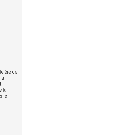
le ère de
la
t,
e la
s le