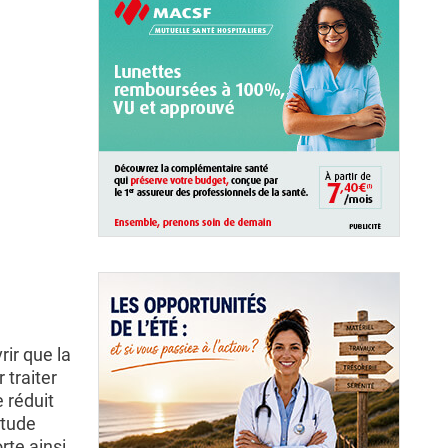
rir que la
 traiter
e réduit
étude
rte ainsi