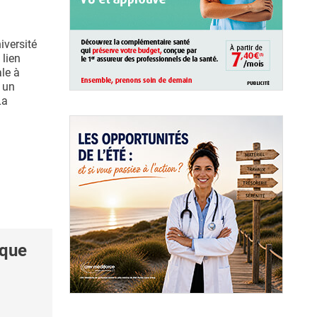
iversité
lien
ale à
 un
La
sque