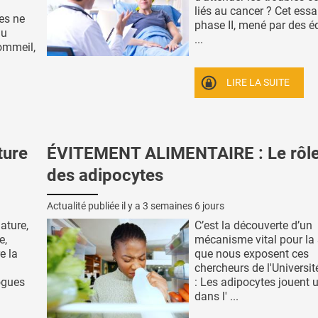
liés au cancer ? Cet essa
es ne
phase II, mené par des é
du
...
ommeil,
LIRE LA SUITE
ture
ÉVITEMENT ALIMENTAIRE : Le rôle
des adipocytes
Actualité publiée il y a
3 semaines 6 jours
ature,
C’est la découverte d’un
e,
mécanisme vital pour la s
e la
que nous exposent ces
chercheurs de l'Universi
ogues
: Les adipocytes jouent u
dans l' ...