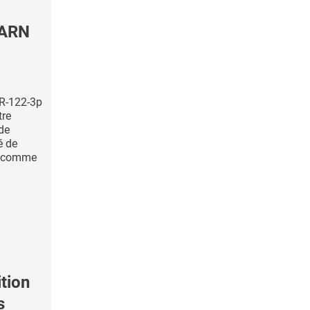
-ARN
iR-122-3p
tre
 de
é de
, comme
tion
s