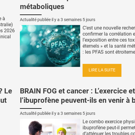
métaboliques
e à
Actualité publiée il y a
3 semaines 5 jours
tralie)
C’est une nouvelle reche
ès 2026
confirmer la corrélation 
inical
l’exposition entre ces to
éternels » et la santé mé
: les PFAS sont étroitemen
LIRE LA SUITE
? Le
BRAIN FOG et cancer : L’exercice et
out
l’ibuprofène peuvent-ils en venir à 
Actualité publiée il y a
3 semaines 5 jours
Le combo exercice physi
ibuprofène peut-il permet
d’atténuer les troubles c