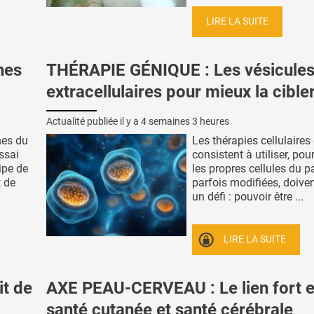
LIRE LA SUITE
nes
THÉRAPIE GÉNIQUE : Les vésicule
extracellulaires pour mieux la cible
Actualité publiée il y a
4 semaines 3 heures
nes du
Les thérapies cellulaires
essai
consistent à utiliser, pour 
ipe de
les propres cellules du pa
t de
parfois modifiées, doiven
un défi : pouvoir être ...
LIRE LA SUITE
it de
AXE PEAU-CERVEAU : Le lien fort e
santé cutanée et santé cérébrale