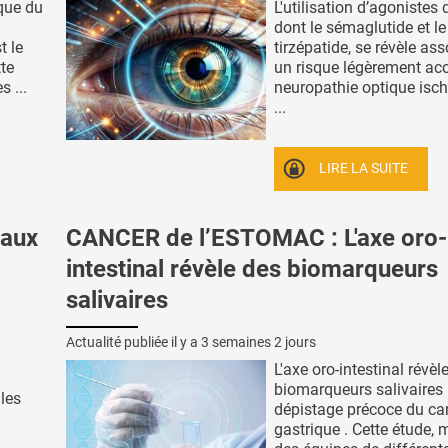
que du
L'utilisation d’agonistes
dont le sémaglutide et le
t le
tirzépatide, se révèle as
te
un risque légèrement ac
s ...
neuropathie optique isc
...
LIRE LA SUITE
raux
CANCER de l’ESTOMAC : L'axe oro-
intestinal révèle des biomarqueurs
salivaires
Actualité publiée il y a
3 semaines 2 jours
L'axe oro-intestinal révèl
biomarqueurs salivaires 
 les
dépistage précoce du ca
gastrique . Cette étude,