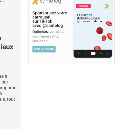
...
e
mieux
es à
 par
t imprimé
e
is, tout