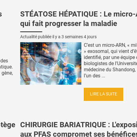
s
STÉATOSE HÉPATIQUE : Le micro
qui fait progresser la maladie
Actualité publiée il y a
3 semaines 4 jours
C’est un micro-ARN, « m
» exosomal, qui vient d’ê
identifié, par une équipe
 des
biologistes de l'Universit
atique.
médecine du Shandong
 gène,
l’un des ...
LIRE LA SUITE
otège
CHIRURGIE BARIATRIQUE : L'exposi
aux PFAS compromet ses bénéfice