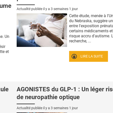
lume
Actualité publiée il y a
3 semaines 1 jour
Cette étude, menée à l'Un
du Nebraska, suggère un 
entre l'exposition prénat
certains médicaments et
risque accru d'autisme. 
e. Un
recherche, ...
sir
tte et
LIRE LA SUITE
ule
AGONISTES du GLP-1 : Un léger ri
de neuropathie optique
Actualité publiée il y a
3 semaines 1 jour