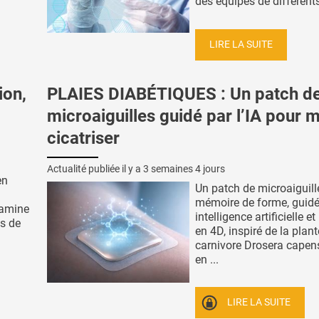
des équipes de différents 
LIRE LA SUITE
ion,
PLAIES DIABÉTIQUES : Un patch d
microaiguilles guidé par l’IA pour 
cicatriser
Actualité publiée il y a
3 semaines 4 jours
en
Un patch de microaiguill
mémoire de forme, guidé
xamine
intelligence artificielle e
es de
en 4D, inspiré de la plant
carnivore Drosera capens
en ...
LIRE LA SUITE