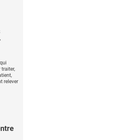
s
r
 qui
traiter,
tient,
t relever
ntre