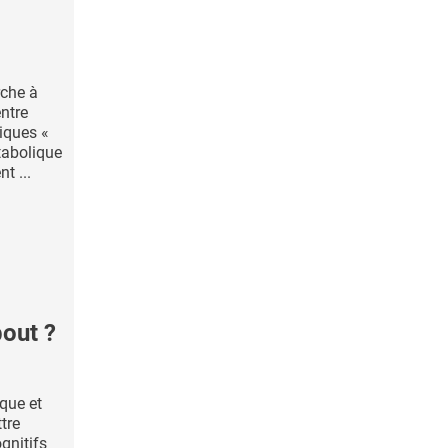
rche à
entre
xiques «
tabolique
t ...
bout ?
que et
tre
ognitifs