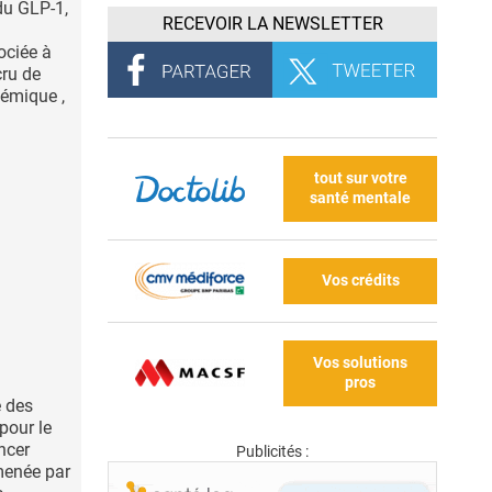
 du GLP-1,
RECEVOIR LA NEWSLETTER
sociée à
cru de
hémique ,
tout sur votre
santé mentale
Vos crédits
Vos solutions
pros
e des
pour le
ncer
Publicités :
 menée par