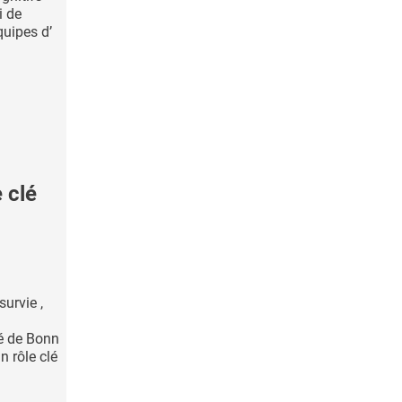
i de
quipes d’
 clé
urvie ,
té de Bonn
n rôle clé