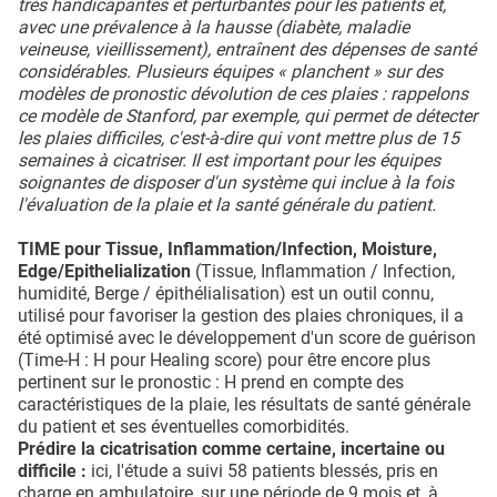
très handicapantes et perturbantes pour les patients et,
avec une prévalence à la hausse (diabète, maladie
veineuse, vieillissement), entraînent des dépenses de santé
considérables. Plusieurs équipes « planchent » sur des
modèles de pronostic dévolution de ces plaies : rappelons
ce modèle de Stanford, par exemple, qui permet de détecter
les plaies difficiles, c'est-à-dire qui vont mettre plus de 15
semaines à cicatriser. Il est important pour les équipes
soignantes de disposer d'un système qui inclue à la fois
l'évaluation de la plaie et la santé générale du patient.
TIME pour Tissue, Inflammation/Infection, Moisture,
Edge/Epithelialization
(Tissue, Inflammation / Infection,
humidité, Berge / épithélialisation) est un outil connu,
utilisé pour favoriser la gestion des plaies chroniques, il a
été optimisé avec le développement d'un score de guérison
(Time-H : H pour Healing score) pour être encore plus
pertinent sur le pronostic : H prend en compte des
caractéristiques de la plaie, les résultats de santé générale
du patient et ses éventuelles comorbidités.
Prédire la cicatrisation comme certaine, incertaine ou
difficile :
ici, l'étude a suivi 58 patients blessés, pris en
charge en ambulatoire, sur une période de 9 mois et, à