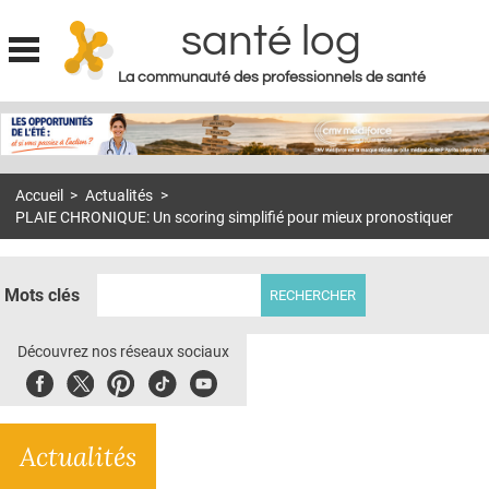
santé log
La communauté des professionnels de santé
Jump to navigation
MON COMPTE
ABONNEMENT
Accueil
>
Actualités
>
S'ABONNER À LA REVUE SOIN À DOMICILE
PLAIE CHRONIQUE: Un scoring simplifié pour mieux pronostiquer
ACTUS
DOSSIERS
Mots clés
RÉSEAUX
Découvrez nos réseaux sociaux
E-REVUE SAD
Facebook
Twitter
Pinterest
Tiktok
Youbute
THÉMA
Actualités
L'APP