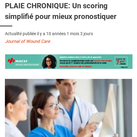
QUI SOMMES-NOUS ?
PLAIE CHRONIQUE: Un scoring
simplifié pour mieux pronostiquer
PUBLICITÉ
CONDITIONS GÉNÉRALES
Actualité publiée il y a
10 années 1 mois 3 jours
CONTACT
Journal of Wound Care
CRÉDITS