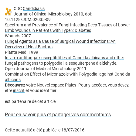
CDC
Candidiasis
Journal of Clinical Microbiology 2010, doi:
10.1128/JCM.02035-09
Spectrum and Prevalence of Fungi Infecting Deep Tissues of Lower-
Limb Wounds in Patients with Type 2 Diabetes
Wounds 2007
Fungal Agents as a Cause of Surgical Wound Infections: An
Overview of Host Factors
Planta Med. 1999
In vitro antifungal susceptibilities of Candida albicans and other
fungal pathogens to polygodial, a sesquiterpene dialdehyde.
Open Journal of Medical Microbiology 2011
Combination Effect of Miconazole with Polygodial against Candida
albicans
Découvrez
votre Nouvel espace Plaies
- Pour y accéder, vous devez
être
inscrit
et vous identifier
est partenaire de cet article
Pour en savoir plus et partager vos commentaires
Cette actualité a été publiée le
18/07/2016