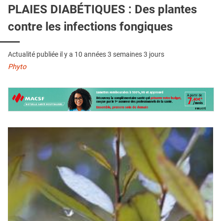
QUI SOMMES-NOUS ?
PLAIES DIABÉTIQUES : Des plantes
contre les infections fongiques
PUBLICITÉ
CONDITIONS GÉNÉRALES
Actualité publiée il y a
10 années 3 semaines 3 jours
CONTACT
Phyto
CRÉDITS