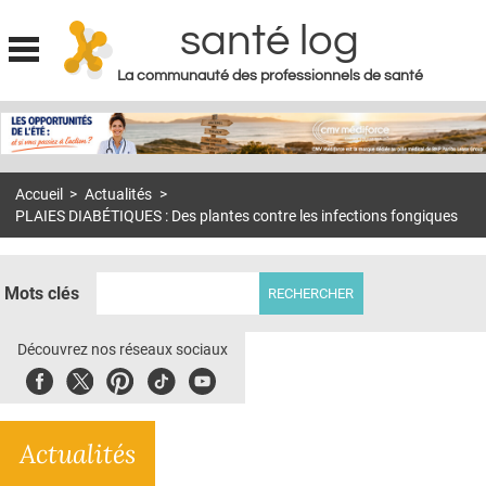
santé log
La communauté des professionnels de santé
Jump to navigation
MON COMPTE
ABONNEMENT
Accueil
>
Actualités
>
S'ABONNER À LA REVUE SOIN À DOMICILE
PLAIES DIABÉTIQUES : Des plantes contre les infections fongiques
ACTUS
DOSSIERS
Mots clés
RÉSEAUX
Découvrez nos réseaux sociaux
E-REVUE SAD
Facebook
Twitter
Pinterest
Tiktok
Youbute
THÉMA
Actualités
L'APP