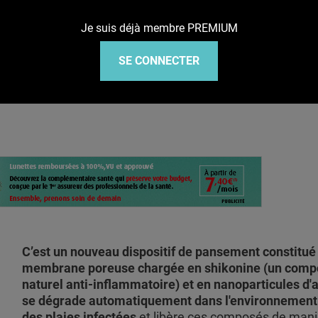
Je suis déjà membre PREMIUM
 pH-responsive qui libère des nanopartic
SE CONNECTER
C’est un nouveau dispositif de pansement constitué
membrane poreuse chargée en shikonine (un comp
naturel anti-inflammatoire) et en nanoparticules d'
se dégrade automatiquement dans l'environnement
des plaies infectées
et libère ces composés de mani