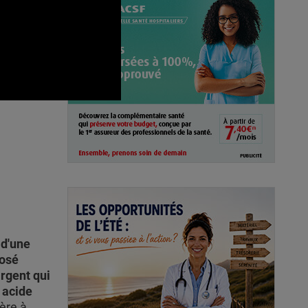
ules
 d'une
osé
argent qui
 acide
ère à