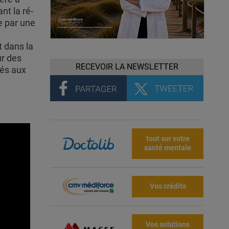
ant la ré-
e par une
t dans la
ur des
RECEVOIR LA NEWSLETTER
tés aux
tout sur votre
santé mentale
Vos crédits
Vos solutions