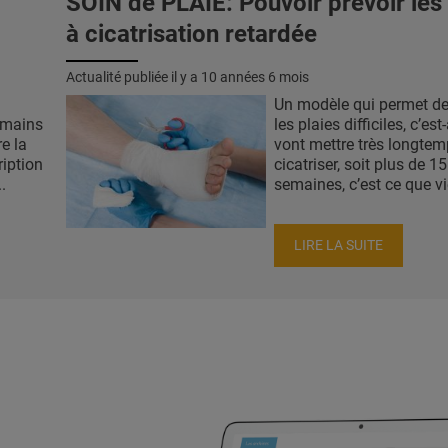
SOIN de PLAIE: Pouvoir prévoir les 
à cicatrisation retardée
Actualité publiée il y a
10 années 6 mois
Un modèle qui permet de
 mains
les plaies difficiles, c’est
e la
vont mettre très longtem
ription
cicatriser, soit plus de 15
.
semaines, c’est ce que vie
LIRE LA SUITE