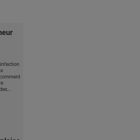
heur
 infection
ux
t comment
re
des...