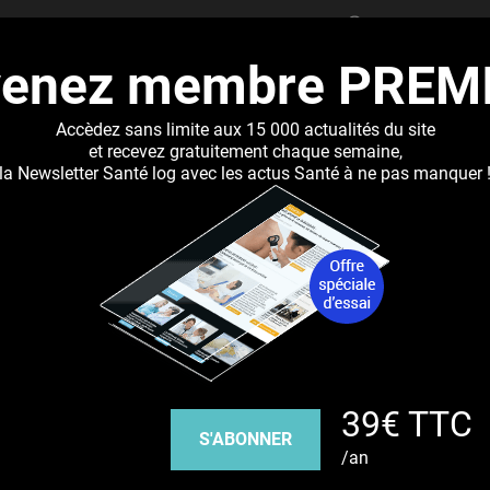
RECHERCHER
venez membre PREM
UALITÉS
DOSSIERS
ABONNEMENT
RÉSEAUX DE 
Accèdez sans limite aux 15 000 actualités du site
et recevez gratuitement chaque semaine,
la Newsletter Santé log avec les actus Santé à ne pas manquer 
Jump to navigation
onsive qui libère des nanoparticules d'argent
Découvrez nos réseaux sociaux
39€ TTC
Facebook
Twitter
Pinterest
Tiktok
Youbute
S'ABONNER
/an