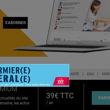
S'ABONNER
LETTER
QUI SOMMES-NOUS ?
PUBLICITÉ
CGU
CON
EMIUM
39€ TTC
S'ABO
tualités du site
/ an
emaine, les actus