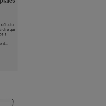
plaies
 détecter
-à-dire qui
ps à
nt...