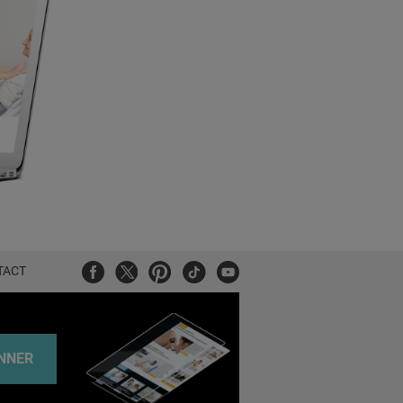
Facebook
Twitter
Pinterest
Tiktok
Youtube
TACT
NNER