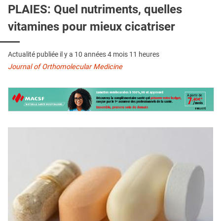
QUI SOMMES-NOUS ?
PLAIES: Quel nutriments, quelles
vitamines pour mieux cicatriser
PUBLICITÉ
CONDITIONS GÉNÉRALES
Actualité publiée il y a
10 années 4 mois 11 heures
CONTACT
Journal of Orthomolecular Medicine
CRÉDITS