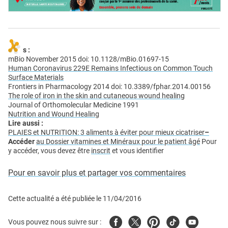
s :
mBio November 2015 doi: 10.1128/mBio.01697-15
Human Coronavirus 229E Remains Infectious on Common Touch
Surface Materials
Frontiers in Pharmacology 2014 doi: 10.3389/fphar.2014.00156
The role of iron in the skin and cutaneous wound healing
Journal of Orthomolecular Medicine 1991
Nutrition and Wound Healing
Lire aussi :
PLAIES et NUTRITION: 3 aliments à éviter pour mieux cicatriser
–
Accéder
au Dossier vitamines et Minéraux pour le patient âgé
Pour
y accéder, vous devez être
inscrit
et vous identifier
Pour en savoir plus et partager vos commentaires
Cette actualité a été publiée le
11/04/2016
Facebook
Twitter
Pinterest
Tiktok
Youtube
Vous pouvez nous suivre sur :