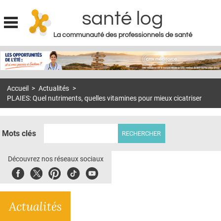
santé log
La communauté des professionnels de santé
Jump to navigation
MON COMPTE
ABONNEMENT
Accueil
>
Actualités
>
S'ABONNER À LA REVUE SOIN À DOMICILE
PLAIES: Quel nutriments, quelles vitamines pour mieux cicatriser
ACTUS
DOSSIERS
Mots clés
RÉSEAUX
Découvrez nos réseaux sociaux
E-REVUE SAD
Facebook
Twitter
Pinterest
Tiktok
Youbute
THÉMA
Actualités
L'APP