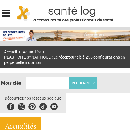
santé log
La communauté des professionnels de santé
Jump to navigation
MON COMPTE
ABONNEMENT
Accueil
>
Actualités
>
S'ABONNER À LA REVUE SOIN À DOMICILE
PLASTICITÉ SYNAPTIQUE : Le récepteur clé à 256 configurations en
perpétuelle mutation
ACTUS
DOSSIERS
Mots clés
RÉSEAUX
Découvrez nos réseaux sociaux
E-REVUE SAD
Facebook
Twitter
Pinterest
Tiktok
Youbute
THÉMA
L'APP
Actualités