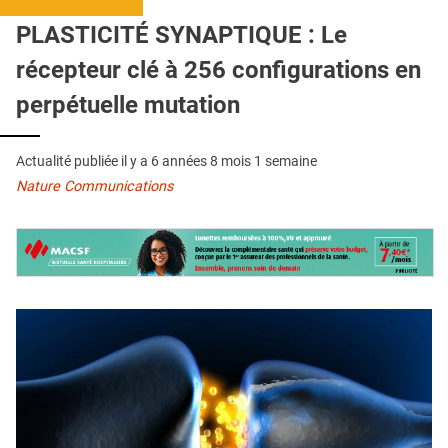
QUI SOMMES-NOUS ?
PLASTICITÉ SYNAPTIQUE : Le
PUBLICITÉ
récepteur clé à 256 configurations en
CONDITIONS GÉNÉRALES
perpétuelle mutation
CONTACT
Actualité publiée il y a
6 années 8 mois 1 semaine
CRÉDITS
Nature Communications