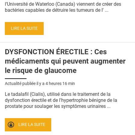
QUI SOMMES-NOUS ?
l’Université de Waterloo (Canada) viennent de créer des
bactéries capables de détruire les tumeurs de l' ...
PUBLICITÉ
CONDITIONS GÉNÉRALES
LIRE LA SUITE
CONTACT
DYSFONCTION ÉRECTILE : Ces
CRÉDITS
médicaments qui peuvent augmenter
le risque de glaucome
Actualité publiée il y a
4 heures 16 min
Le tadalafil (Cialis), utilisé dans le traitement de la
dysfonction érectile et de l'hypertrophie bénigne de la
prostate pour soulager les symptômes urinaires ...
LIRE LA SUITE