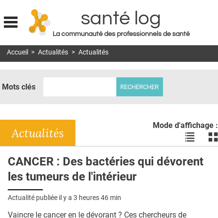
santé log
La communauté des professionnels de santé
Jump to navigation
Accueil
>
Actualités
>
Actualités
MON COMPTE
ABONNEMENT
Mots clés
S'ABONNER À LA REVUE SOIN À DOMICILE
ACTUS
Mode d'affichage :
DOSSIERS
Actualités
Voir
Vo
les
le
RÉSEAUX
actualité
ac
CANCER : Des bactéries qui dévorent
en
en
E-REVUE SAD
les tumeurs de l'intérieur
liste
bl
THÉMA
Actualité publiée il y a
3 heures 46 min
L'APP
Vaincre le cancer en le dévorant ? Ces chercheurs de