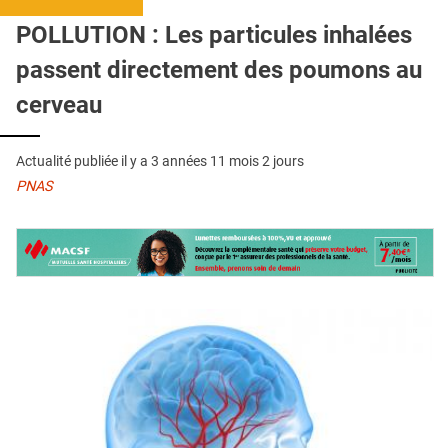
QUI SOMMES-NOUS ?
POLLUTION : Les particules inhalées
PUBLICITÉ
passent directement des poumons au
CONDITIONS GÉNÉRALES
cerveau
CONTACT
Actualité publiée il y a
3 années 11 mois 2 jours
CRÉDITS
PNAS