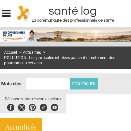
santé log
La communauté des professionnels de santé
Jump to navigation
MON COMPTE
ABONNEMENT
Accueil
>
Actualités
>
S'ABONNER À LA REVUE SOIN À DOMICILE
POLLUTION : Les particules inhalées passent directement des
poumons au cerveau
ACTUS
DOSSIERS
Mots clés
RÉSEAUX
Découvrez nos réseaux sociaux
E-REVUE SAD
Facebook
Twitter
Pinterest
Tiktok
Youbute
THÉMA
L'APP
Actualités