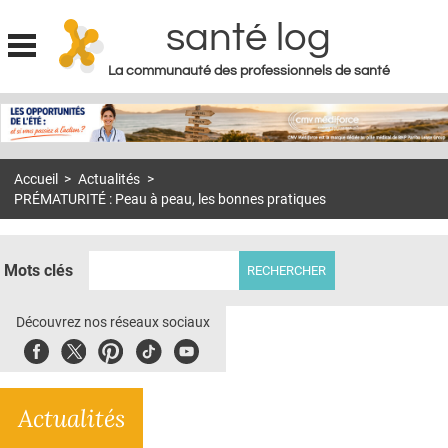
santé log
La communauté des professionnels de santé
Jump to navigation
MON COMPTE
ABONNEMENT
Accueil
>
Actualités
>
S'ABONNER À LA REVUE SOIN À DOMICILE
PRÉMATURITÉ : Peau à peau, les bonnes pratiques
ACTUS
DOSSIERS
Mots clés
RÉSEAUX
Découvrez nos réseaux sociaux
E-REVUE SAD
Facebook
Twitter
Pinterest
Tiktok
Youbute
THÉMA
Actualités
L'APP