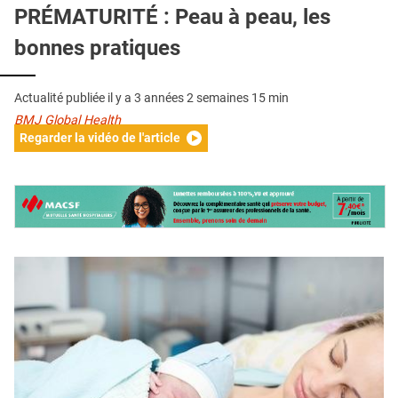
QUI SOMMES-NOUS ?
PRÉMATURITÉ : Peau à peau, les
bonnes pratiques
PUBLICITÉ
CONDITIONS GÉNÉRALES
Actualité publiée il y a
3 années 2 semaines 15 min
CONTACT
BMJ Global Health
Regarder la vidéo de l'article
CRÉDITS