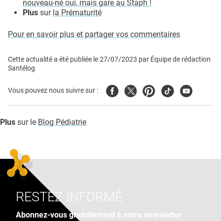
nouveau-né oui, mais gare au Staph !
Plus
sur
la Prématurité
Pour en savoir plus et partager vos commentaires
Cette actualité a été publiée le
27/07/2023
par
Équipe de rédaction
Santélog
Facebook
Twitter
Pinterest
Tiktok
Youtube
Vous pouvez nous suivre sur :
Plus
sur le
Blog Pédiatrie
RESTEZ INFORMÉ
Abonnez-vous gratuitement à notre newsletter