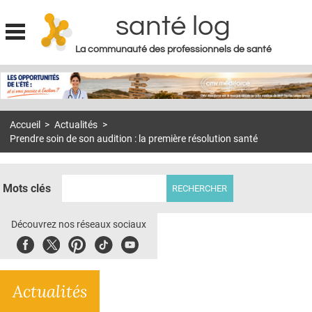
santé log
La communauté des professionnels de santé
Jump to navigation
MON COMPTE
ABONNEMENT
Accueil
>
Actualités
>
S'ABONNER À LA REVUE SOIN À DOMICILE
Prendre soin de son audition : la première résolution santé
ACTUS
DOSSIERS
Mots clés
RÉSEAUX
Découvrez nos réseaux sociaux
E-REVUE SAD
Facebook
Twitter
Pinterest
Tiktok
Youbute
THÉMA
Actualités
L'APP