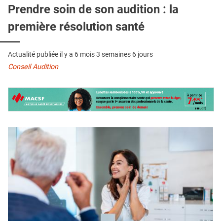
QUI SOMMES-NOUS ?
Prendre soin de son audition : la
première résolution santé
PUBLICITÉ
CONDITIONS GÉNÉRALES
Actualité publiée il y a
6 mois 3 semaines 6 jours
CONTACT
Conseil Audition
CRÉDITS