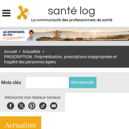
santé log
La communauté des professionnels de santé
Jump to navigation
MON COMPTE
ABONNEMENT
Accueil
>
Actualités
>
S'ABONNER À LA REVUE SOIN À DOMICILE
PRESCRIPTION : Polymédication, prescriptions inappropriées et
fragilité des personnes âgées
ACTUS
DOSSIERS
Mots clés
RÉSEAUX
Découvrez nos réseaux sociaux
E-REVUE SAD
Facebook
Twitter
Pinterest
Tiktok
Youbute
THÉMA
L'APP
Actualités