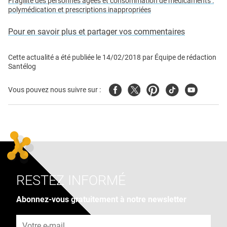
Fragilité des personnes âgées et consommation de médicaments :
polymédication et prescriptions inappropriées
Pour en savoir plus et partager vos commentaires
Cette actualité a été publiée le
14/02/2018
par
Équipe de rédaction
Santélog
Facebook
Twitter
Pinterest
Tiktok
Youtube
Vous pouvez nous suivre sur :
RESTEZ INFORMÉ
Abonnez-vous gratuitement à notre newsletter
Adresse e-mail