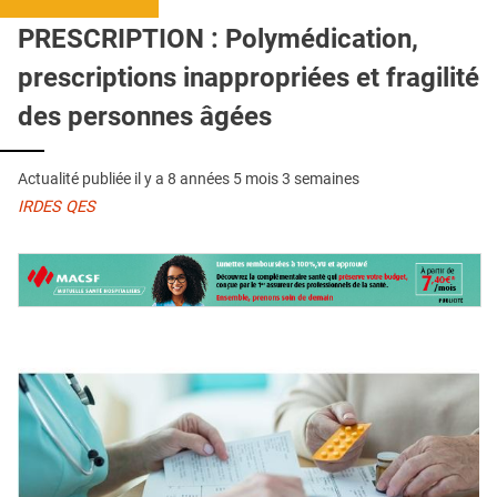
QUI SOMMES-NOUS ?
PRESCRIPTION : Polymédication,
PUBLICITÉ
prescriptions inappropriées et fragilité
CONDITIONS GÉNÉRALES
des personnes âgées
CONTACT
Actualité publiée il y a
8 années 5 mois 3 semaines
CRÉDITS
IRDES QES