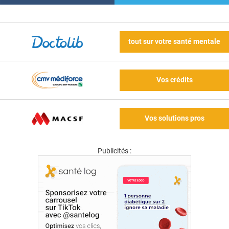
tout sur votre santé mentale
Vos crédits
Vos solutions pros
Publicités :