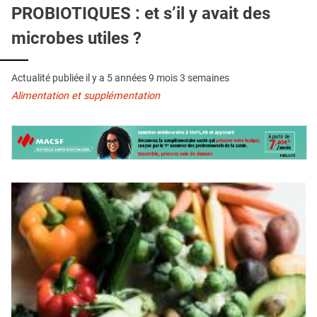
QUI SOMMES-NOUS ?
PROBIOTIQUES : et s’il y avait des
microbes utiles ?
PUBLICITÉ
CONDITIONS GÉNÉRALES
Actualité publiée il y a
5 années 9 mois 3 semaines
CONTACT
Alimentation et supplémentation
CRÉDITS