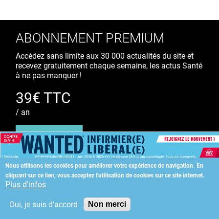
ABONNEMENT PREMIUM
Accédez sans limite aux 30 000 actualités du site et
recevez gratuitement chaque semaine, les actus Santé
à ne pas manquer !
39€ TTC
/ an
S'ABONNER
Nous utilisons les cookies pour améliorer votre expérience de navigation.
En
cliquant sur ce lien, vous acceptez l'utilisation de cookies sur ce site internet.
Copyright
©
2026 ALLIEDHEALTH
Plus d'infos
Oui, je suis d'accord
Non merci
KAURIWEB