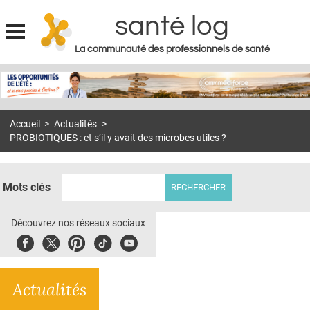
santé log
La communauté des professionnels de santé
Jump to navigation
MON COMPTE
ABONNEMENT
Accueil
>
Actualités
>
S'ABONNER À LA REVUE SOIN À DOMICILE
PROBIOTIQUES : et s’il y avait des microbes utiles ?
ACTUS
DOSSIERS
Mots clés
RÉSEAUX
Découvrez nos réseaux sociaux
E-REVUE SAD
Facebook
Twitter
Pinterest
Tiktok
Youbute
THÉMA
Actualités
L'APP