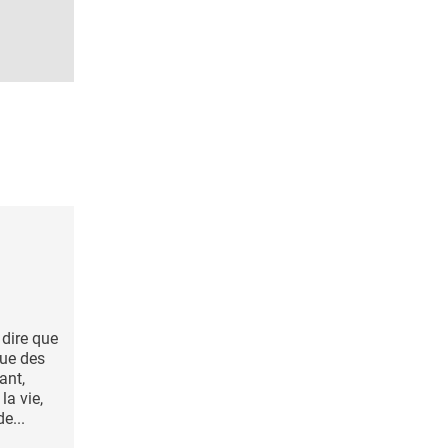
 dire que
que des
ant,
a vie,
e...