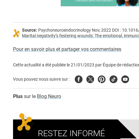
Source:
Psychoneuroendocrinology Nov, 2022 DOI : 10.101
Marital negativity’s festering wounds: The emotional, immunol
Pour en savoir plus et partager vos commentaires
Cette actualité a été publiée le
21/01/2023
par
Équipe de rédactio
Facebook
Twitter
Pinterest
Tiktok
Youtub
Vous pouvez nous suivre sur :
Plus
sur le
Blog Neuro
RESTEZ INFORMÉ
Adresse