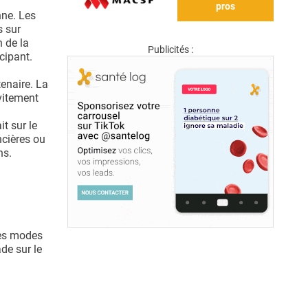
pros
nne. Les
s sur
n de la
Publicités :
cipant.
enaire. La
vitement
t sur le
ncières ou
ns.
les modes
de sur le