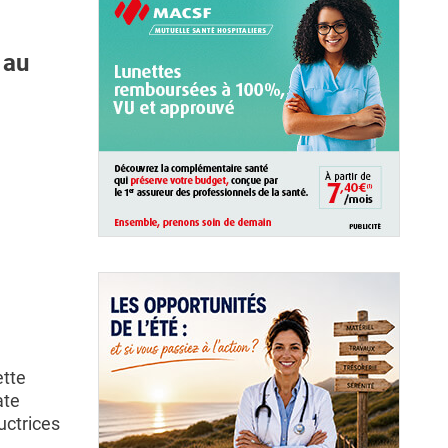
 au
ette
ate
ructrices