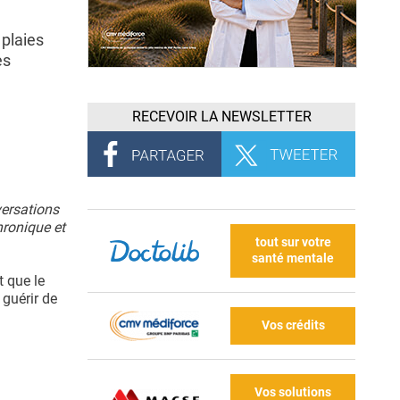
plaies
es
RECEVOIR LA NEWSLETTER
versations
hronique et
tout sur votre
santé mentale
t que le
 guérir de
Vos crédits
Vos solutions