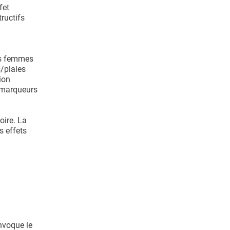
fet
ructifs
es femmes
s/plaies
ion
s marqueurs
oire. La
s effets
invoque le