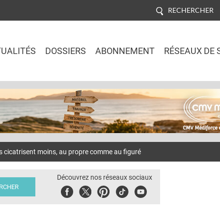
RECHERCHER
UALITÉS
DOSSIERS
ABONNEMENT
RÉSEAUX DE 
Jump to navigation
icatrisent moins, au propre comme au figuré
Découvrez nos réseaux sociaux
Facebook
Twitter
Pinterest
Tiktok
Youbute