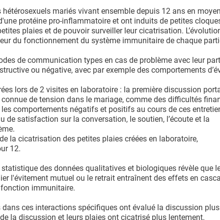
s hétérosexuels mariés vivant ensemble depuis 12 ans en moye
d'une protéine pro-inflammatoire et ont induits de petites cloque
tites plaies et de pouvoir surveiller leur cicatrisation. L’évolutio
cateur du fonctionnement du système immunitaire de chaque parti
modes de communication types en cas de problème avec leur part
structive ou négative, avec par exemple des comportements d’é
es lors de 2 visites en laboratoire : la première discussion portai
ce connue de tension dans le mariage, comme des difficultés fina
é les comportements négatifs et positifs au cours de ces entretie
 de satisfaction sur la conversation, le soutien, l’écoute et la
lème.
 la cicatrisation des petites plaies créées en laboratoire,
ur 12.
tatistique des données qualitatives et biologiques révèle que 
r l'évitement mutuel ou le retrait entraînent des effets en casca
 fonction immunitaire.
s dans ces interactions spécifiques ont évalué la discussion plus
de la discussion et leurs plaies ont cicatrisé plus lentement.