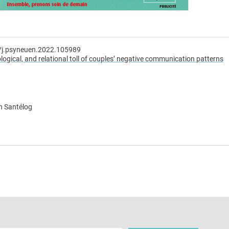
6/j.psyneuen.2022.105989
ogical, and relational toll of couples’ negative communication patterns
n Santélog
e
 e-mail