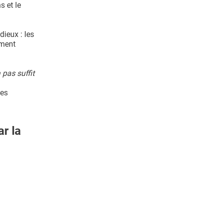
s et le
ieux : les
ement
 pas suffit
ces
ar la