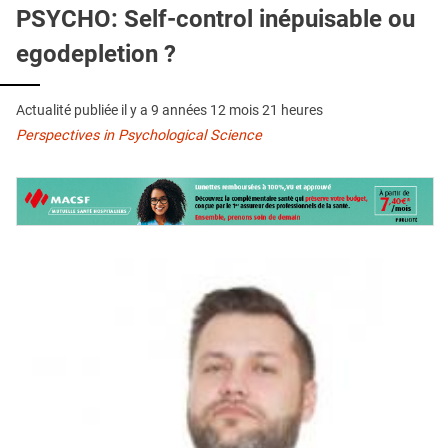
QUI SOMMES-NOUS ?
PSYCHO: Self-control inépuisable ou
egodepletion ?
PUBLICITÉ
CONDITIONS GÉNÉRALES
Actualité publiée il y a
9 années 12 mois 21 heures
CONTACT
Perspectives in Psychological Science
CRÉDITS