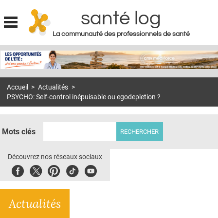
santé log
La communauté des professionnels de santé
Jump to navigation
MON COMPTE
ABONNEMENT
Accueil
>
Actualités
>
S'ABONNER À LA REVUE SOIN À DOMICILE
PSYCHO: Self-control inépuisable ou egodepletion ?
ACTUS
DOSSIERS
Mots clés
RÉSEAUX
Découvrez nos réseaux sociaux
E-REVUE SAD
Facebook
Twitter
Pinterest
Tiktok
Youbute
THÉMA
Actualités
L'APP