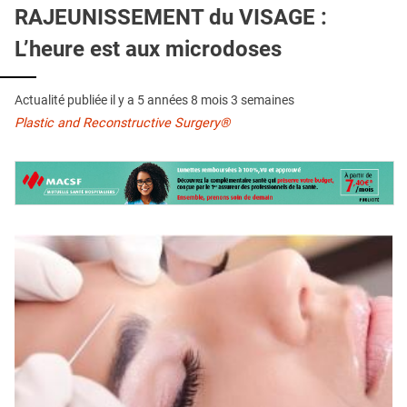
QUI SOMMES-NOUS ?
RAJEUNISSEMENT du VISAGE :
L’heure est aux microdoses
PUBLICITÉ
CONDITIONS GÉNÉRALES
Actualité publiée il y a
5 années 8 mois 3 semaines
CONTACT
Plastic and Reconstructive Surgery®
CRÉDITS