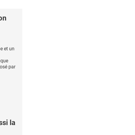
on
e et un
e que
posé par
si la