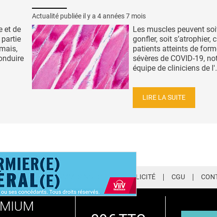
Actualité publiée il y a
4 années 7 mois
e et de
Les muscles peuvent soi
 partie
gonfler, soit s’atrophier, 
 mais,
patients atteints de for
onduire
sévères de COVID-19, not
équipe de cliniciens de l'.
LIRE LA SUITE
LETTER
QUI SOMMES-NOUS ?
PUBLICITÉ
CGU
CON
EMIUM