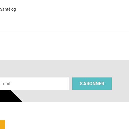
 Santélog
e
 e-mail
S'ABONNER