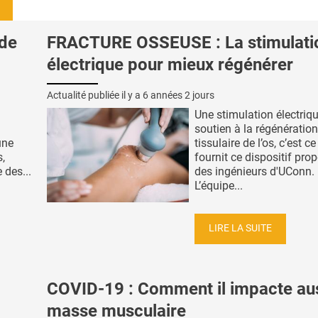
de
FRACTURE OSSEUSE : La stimulati
électrique pour mieux régénérer
Actualité publiée il y a
6 années 2 jours
Une stimulation électriqu
soutien à la régénération
une
tissulaire de l’os, c’est c
s,
fournit ce dispositif pro
 des...
des ingénieurs d'UConn.
L’équipe...
LIRE LA SUITE
COVID-19 : Comment il impacte aus
masse musculaire