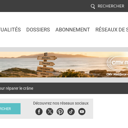
RECHERCHER
UALITÉS
DOSSIERS
ABONNEMENT
RÉSEAUX DE 
Jump to navigation
r réparer le crâne
Découvrez nos réseaux sociaux
Facebook
Twitter
Pinterest
Tiktok
Youbute