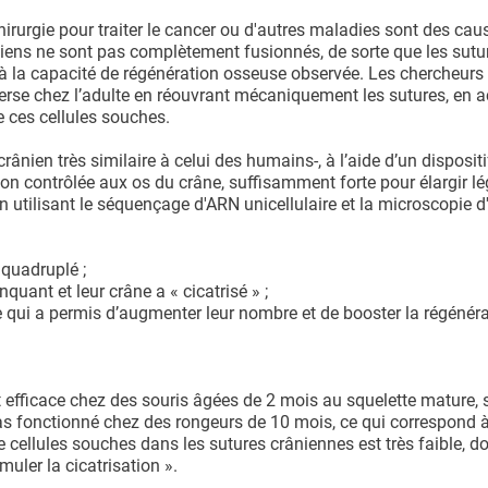
irurgie pour traiter le cancer ou d'autres maladies sont des cau
niens ne sont pas complètement fusionnés, de sorte que les sutu
t à la capacité de régénération osseuse observée. Les chercheurs
erse chez l’adulte en réouvrant mécaniquement les sutures, en ac
 ces cellules souches.
nien très similaire à celui des humains-, à l’aide d’un dispositi
ion contrôlée aux os du crâne, suffisamment forte pour élargir l
 utilisant le séquençage d'ARN unicellulaire et la microscopie d
 quadruplé ;
uant et leur crâne a « cicatrisé » ;
ce qui a permis d’augmenter leur nombre et de booster la régénér
t efficace chez des souris âgées de 2 mois au squelette mature, 
 pas fonctionné chez des rongeurs de 10 mois, ce qui correspond 
e cellules souches dans les sutures crâniennes est très faible, d
muler la cicatrisation ».