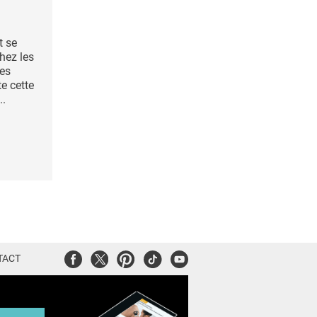
t se
chez les
mes
e cette
..
Facebook
Twitter
Pinterest
Tiktok
Youtube
TACT