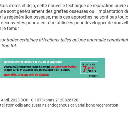
Mais d’ores et déjà, cette nouvelle technique de réparation ouvre
âne sont généralement des greffes osseuses ou l'implantation d
la régénération osseuse, mais ces approches ne sont pas touj
 découvertes pourraient être utilisées pour développer de nouvel
e le fémur.
our traiter certaines affections telles qu'une anomalie congénita
trop tôt.
1 April, 2023 DOI: 10.1073/pnas.2120826120
letal stem cells and sustains endogenous calvarial bone regeneration