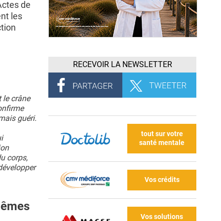
Actes de
nt les
tion
RECEVOIR LA NEWSLETTER
t le crâne
onfirme
mais guéri.
tout sur votre
i
santé mentale
ion
du corps,
développer
Vos crédits
-mêmes
Vos solutions