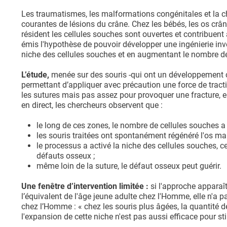
Les traumatismes, les malformations congénitales et la ch
courantes de lésions du crâne. Chez les bébés, les os crâ
résident les cellules souches sont ouvertes et contribuen
émis l'hypothèse de pouvoir développer une ingénierie inv
niche des cellules souches et en augmentant le nombre de
L’étude,
menée sur des souris -qui ont un développement crâ
permettant d’appliquer avec précaution une force de tract
les sutures mais pas assez pour provoquer une fracture, en
en direct, les chercheurs observent que :
le long de ces zones, le nombre de cellules souches a
les souris traitées ont spontanément régénéré l'os manq
le processus a activé la niche des cellules souches, 
défauts osseux ;
même loin de la suture, le défaut osseux peut guérir.
Une fenêtre d’intervention limitée :
si l'approche apparaî
l’équivalent de l'âge jeune adulte chez l'Homme, elle n'a
chez l’Homme : « chez les souris plus âgées, la quantité d
l'expansion de cette niche n'est pas aussi efficace pour sti