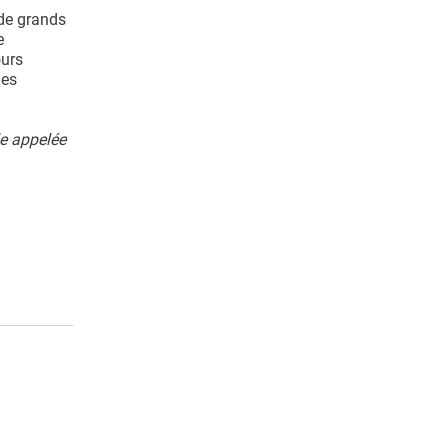
 de grands
e
ours
les
le appelée