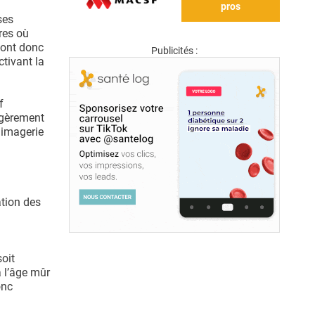
pros
ses
res où
 ont donc
Publicités :
tivant la
f
égèrement
'imagerie
ation des
soit
à l’âge mûr
onc