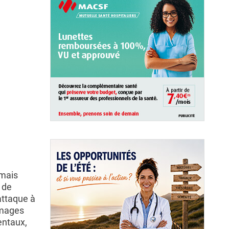
 mais
 de
attaque à
mmages
entaux,