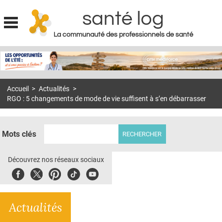
santé log
La communauté des professionnels de santé
Jump to navigation
MON COMPTE
ABONNEMENT
Accueil
>
Actualités
>
S'ABONNER À LA REVUE SOIN À DOMICILE
RGO : 5 changements de mode de vie suffisent à s’en débarrasser
ACTUS
DOSSIERS
Mots clés
RÉSEAUX
Découvrez nos réseaux sociaux
E-REVUE SAD
Facebook
Twitter
Pinterest
Tiktok
Youbute
THÉMA
Actualités
L'APP