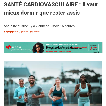
QUI SOMMES-NOUS ?
SANTÉ CARDIOVASCULAIRE : Il vaut
mieux dormir que rester assis
PUBLICITÉ
CONDITIONS GÉNÉRALES
Actualité publiée il y a
2 années 8 mois 16 heures
CONTACT
European Heart Journal
CRÉDITS