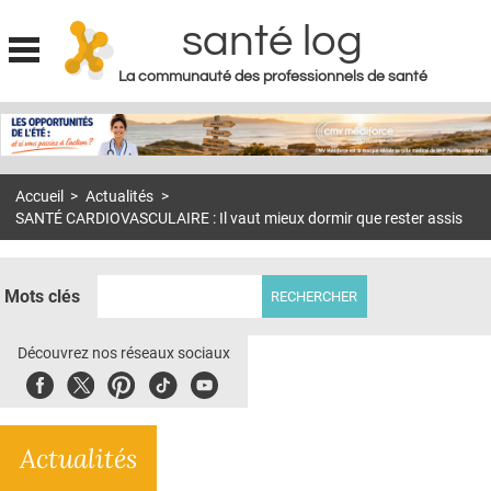
santé log
La communauté des professionnels de santé
Jump to navigation
MON COMPTE
ABONNEMENT
Accueil
>
Actualités
>
S'ABONNER À LA REVUE SOIN À DOMICILE
SANTÉ CARDIOVASCULAIRE : Il vaut mieux dormir que rester assis
ACTUS
DOSSIERS
Mots clés
RÉSEAUX
Découvrez nos réseaux sociaux
E-REVUE SAD
Facebook
Twitter
Pinterest
Tiktok
Youbute
THÉMA
Actualités
L'APP