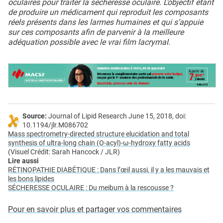
oculaires pour traiter la sécheresse oculaire. L’objectif étant
de produire un médicament qui reproduit les composants
réels présents dans les larmes humaines et qui s’appuie
sur ces composants afin de parvenir à la meilleure
adéquation possible avec le vrai film lacrymal.
Source:
Journal of Lipid Research June 15, 2018, doi:
10.1194/jlr.M086702
Mass spectrometry-directed structure elucidation and total
synthesis of ultra-long chain (O-acyl)-ω-hydroxy fatty acids
(Visuel Crédit: Sarah Hancock / JLR)
Lire aussi
RÉTINOPATHIE DIABÉTIQUE : Dans l’œil aussi, il y a les mauvais et
les bons lipides
SÉCHERESSE OCULAIRE : Du meibum à la rescousse ?
Pour en savoir plus et partager vos commentaires