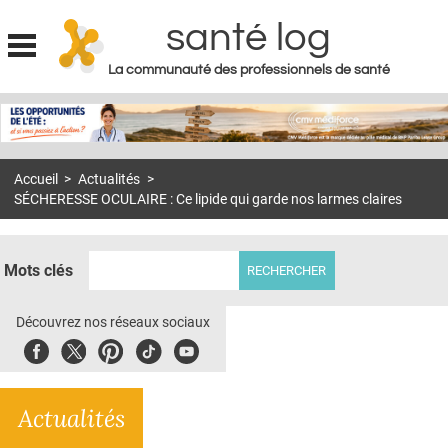
santé log
La communauté des professionnels de santé
Jump to navigation
MON COMPTE
ABONNEMENT
Accueil
>
Actualités
>
S'ABONNER À LA REVUE SOIN À DOMICILE
SÉCHERESSE OCULAIRE : Ce lipide qui garde nos larmes claires
ACTUS
DOSSIERS
Mots clés
RÉSEAUX
Découvrez nos réseaux sociaux
E-REVUE SAD
Facebook
Twitter
Pinterest
Tiktok
Youbute
THÉMA
Actualités
L'APP