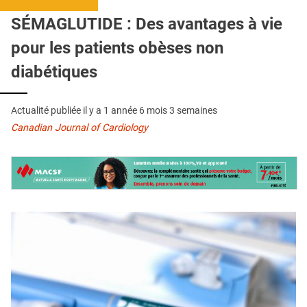
QUI SOMMES-NOUS ?
SÉMAGLUTIDE : Des avantages à vie
PUBLICITÉ
pour les patients obèses non
CONDITIONS GÉNÉRALES
diabétiques
CONTACT
Actualité publiée il y a
1 année 6 mois 3 semaines
CRÉDITS
Canadian Journal of Cardiology