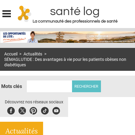
santé log
La communauté des professionnels de santé
Jump to navigation
MON COMPTE
ABONNEMENT
Accueil
>
Actualités
>
S'ABONNER À LA REVUE SOIN À DOMICILE
SÉMAGLUTIDE : Des avantages à vie pour les patients obèses non
diabétiques
ACTUS
DOSSIERS
Mots clés
RÉSEAUX
Découvrez nos réseaux sociaux
E-REVUE SAD
Facebook
Twitter
Pinterest
Tiktok
Youbute
THÉMA
L'APP
Actualités